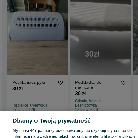
Pochlaniacz pyłu
Podkładka do
manicure
30 zł
30 zł
Gdynia, Witomino-
Rębielice Królewskie
Leśniczówka
27 lipca 2026
18 lipca 2026
Dbamy o Twoją prywatność
My i nasi
447
partnerzy przechowujemy lub uzyskujemy dostęp do
informacji na urządzeniu, takich jak unikalne identyfikatory w plikach