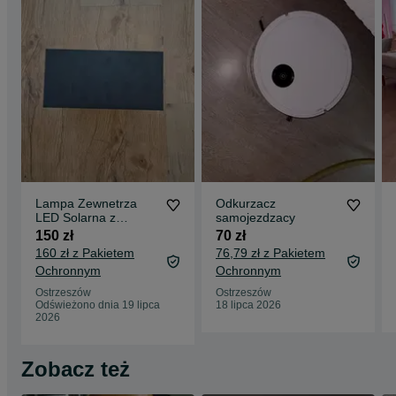
Lampa Zewnetrza
Odkurzacz
LED Solarna z
samojezdzacy
Czujnikiem Ruchu 2
150 zł
70 zł
Sztuki
160 zł z Pakietem
76,79 zł z Pakietem
Ochronnym
Ochronnym
Ostrzeszów
Ostrzeszów
Odświeżono dnia 19 lipca
18 lipca 2026
2026
Zobacz też