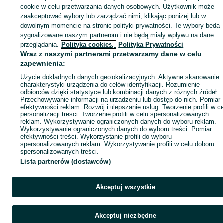
Strona główna
Zdrowie i Uroda
Paznokcie
Manicure hybrydowy i żelowy
cookie w celu przetwarzania danych osobowych. Użytkownik może
Pozostałe
Pozostałe - Wielkopolskie
Pozostałe - Ostrzeszów
zaakceptować wybory lub zarządzać nimi, klikając poniżej lub w
dowolnym momencie na stronie polityki prywatności. Te wybory będą
sygnalizowane naszym partnerom i nie będą miały wpływu na dane
KATEGORIA
przeglądania.
Polityka cookies,
Polityka Prywatności
Wraz z naszymi partnerami przetwarzamy dane w celu
ID:
1078235747
Wyświetlenia: 
zapewnienia:
Użycie dokładnych danych geolokalizacyjnych. Aktywne skanowanie
charakterystyki urządzenia do celów identyfikacji. Rozumienie
Zadzwoń / SMS
Wyślij wiadomość
odbiorców dzięki statystyce lub kombinacji danych z różnych źródeł.
Przechowywanie informacji na urządzeniu lub dostęp do nich. Pomiar
efektywności reklam. Rozwój i ulepszanie usług. Tworzenie profili w c
personalizacji treści. Tworzenie profili w celu spersonalizowanych
reklam. Wykorzystywanie ograniczonych danych do wyboru reklam.
Wykorzystywanie ograniczonych danych do wyboru treści. Pomiar
efektywności treści. Wykorzystanie profili do wyboru
spersonalizowanych reklam. Wykorzystywanie profili w celu doboru
spersonalizowanych treści.
Lista partnerów (dostawców)
Akceptuj wszystkie
Akceptuj niezbędne