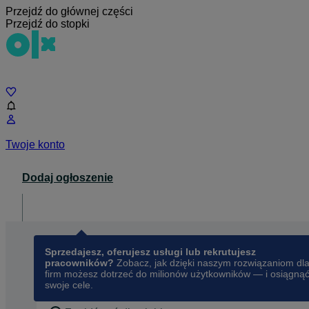
Przejdź do głównej części
Przejdź do stopki
Czat
Twoje konto
Dodaj ogłoszenie
Dla biznesu
opens in a new tab
Sprzedajesz, oferujesz usługi lub rekrutujesz
pracowników?
Zobacz, jak dzięki naszym rozwiązaniom dl
firm możesz dotrzeć do milionów użytkowników — i osiągną
swoje cele.