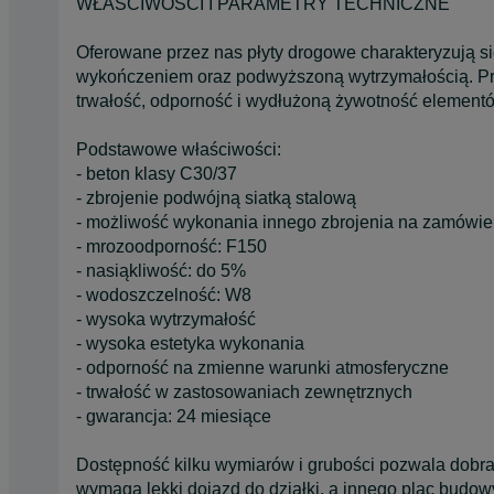
WŁAŚCIWOŚCI I PARAMETRY TECHNICZNE
Oferowane przez nas płyty drogowe charakteryzują s
wykończeniem oraz podwyższoną wytrzymałością. Pr
trwałość, odporność i wydłużoną żywotność element
Podstawowe właściwości:
- beton klasy C30/37
- zbrojenie podwójną siatką stalową
- możliwość wykonania innego zbrojenia na zamówie
- mrozoodporność: F150
- nasiąkliwość: do 5%
- wodoszczelność: W8
- wysoka wytrzymałość
- wysoka estetyka wykonania
- odporność na zmienne warunki atmosferyczne
- trwałość w zastosowaniach zewnętrznych
- gwarancja: 24 miesiące
Dostępność kilku wymiarów i grubości pozwala dobra
wymaga lekki dojazd do działki, a innego plac budow