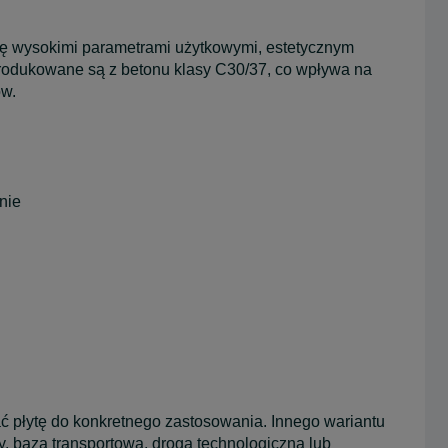
ię wysokimi parametrami użytkowymi, estetycznym
odukowane są z betonu klasy C30/37, co wpływa na
ów.
nie
ć płytę do konkretnego zastosowania. Innego wariantu
y, baza transportowa, droga technologiczna lub