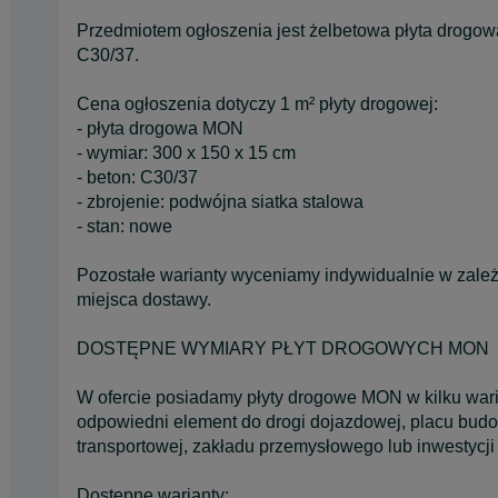
Przedmiotem ogłoszenia jest żelbetowa płyta drogo
C30/37.
Cena ogłoszenia dotyczy 1 m² płyty drogowej:
- płyta drogowa MON
- wymiar: 300 x 150 x 15 cm
- beton: C30/37
- zbrojenie: podwójna siatka stalowa
- stan: nowe
Pozostałe warianty wyceniamy indywidualnie w zależno
miejsca dostawy.
DOSTĘPNE WYMIARY PŁYT DROGOWYCH MON
W ofercie posiadamy płyty drogowe MON w kilku war
odpowiedni element do drogi dojazdowej, placu budo
transportowej, zakładu przemysłowego lub inwestycji i
Dostępne warianty: