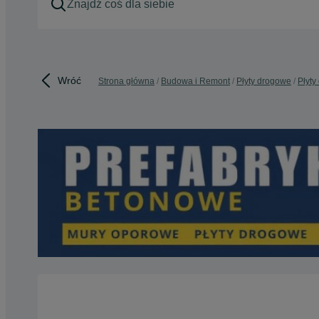
Wróć
Strona główna
Budowa i Remont
Płyty drogowe
Płyty