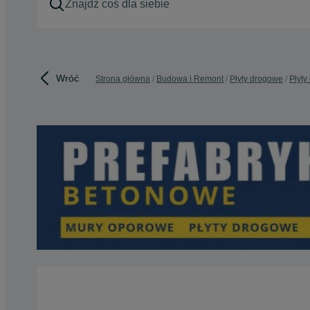
Wróć
Strona główna
Budowa i Remont
Płyty drogowe
Płyty