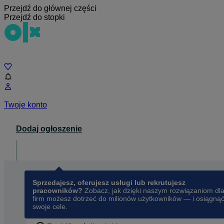
Przejdź do głównej części
Przejdź do stopki
Czat
Twoje konto
Dodaj ogłoszenie
Dla biznesu
opens in a new tab
Sprzedajesz, oferujesz usługi lub rekrutujesz
pracowników?
Zobacz, jak dzięki naszym rozwiązaniom dl
firm możesz dotrzeć do milionów użytkowników — i osiągną
swoje cele.