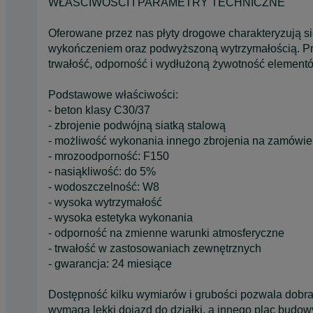
WŁAŚCIWOŚCI I PARAMETRY TECHNICZNE
Oferowane przez nas płyty drogowe charakteryzują s
wykończeniem oraz podwyższoną wytrzymałością. Pr
trwałość, odporność i wydłużoną żywotność element
Podstawowe właściwości:
- beton klasy C30/37
- zbrojenie podwójną siatką stalową
- możliwość wykonania innego zbrojenia na zamówie
- mrozoodporność: F150
- nasiąkliwość: do 5%
- wodoszczelność: W8
- wysoka wytrzymałość
- wysoka estetyka wykonania
- odporność na zmienne warunki atmosferyczne
- trwałość w zastosowaniach zewnętrznych
- gwarancja: 24 miesiące
Dostępność kilku wymiarów i grubości pozwala dobra
wymaga lekki dojazd do działki, a innego plac budow