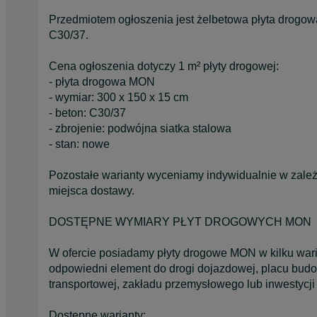
Przedmiotem ogłoszenia jest żelbetowa płyta drogo
C30/37.
Cena ogłoszenia dotyczy 1 m² płyty drogowej:
- płyta drogowa MON
- wymiar: 300 x 150 x 15 cm
- beton: C30/37
- zbrojenie: podwójna siatka stalowa
- stan: nowe
Pozostałe warianty wyceniamy indywidualnie w zależno
miejsca dostawy.
DOSTĘPNE WYMIARY PŁYT DROGOWYCH MON
W ofercie posiadamy płyty drogowe MON w kilku war
odpowiedni element do drogi dojazdowej, placu budo
transportowej, zakładu przemysłowego lub inwestycji i
Dostępne warianty: