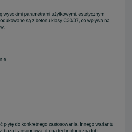
ię wysokimi parametrami użytkowymi, estetycznym
odukowane są z betonu klasy C30/37, co wpływa na
ów.
nie
ć płytę do konkretnego zastosowania. Innego wariantu
y, baza transportowa, droga technologiczna lub