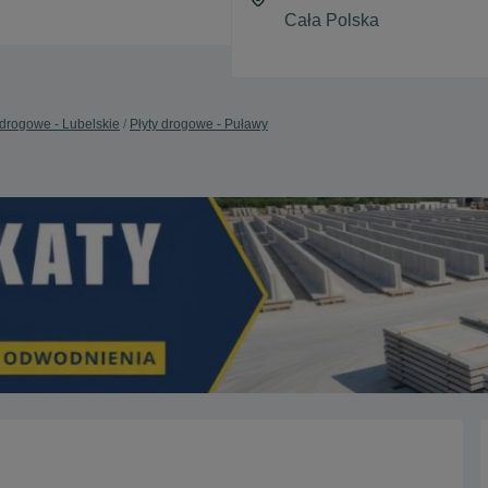
 drogowe - Lubelskie
Płyty drogowe - Puławy