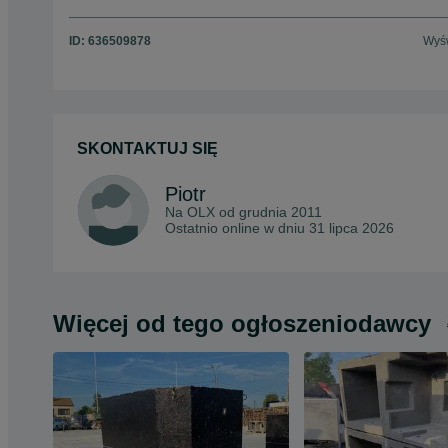
ID:
636509878
Wyśw
SKONTAKTUJ SIĘ
Piotr
Na OLX od
grudnia 2011
Ostatnio online w dniu 31 lipca 2026
Więcej od tego ogłoszeniodawcy