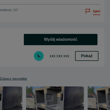
ietlenia: 137
Zgłoś
Wyślij wiadomość
Pokaż
xxx xxx xxx
Zobacz wszystkie