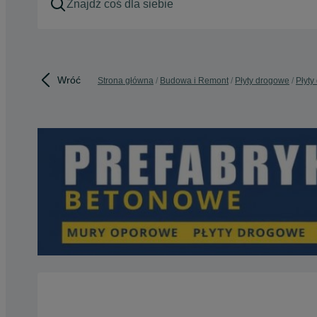
Wróć
Strona główna
Budowa i Remont
Płyty drogowe
Płyty