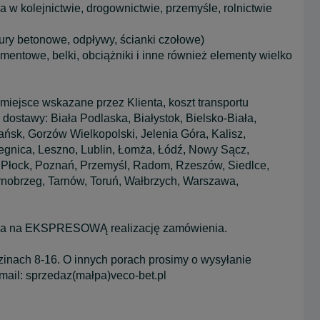
 w kolejnictwie, drogownictwie, przemyśle, rolnictwie
rury betonowe, odpływy, ścianki czołowe)
mentowe, belki, obciążniki i inne również elementy wielko
jsce wskazane przez Klienta, koszt transportu
 dostawy: Biała Podlaska, Białystok, Bielsko-Biała,
sk, Gorzów Wielkopolski, Jelenia Góra, Kalisz,
Legnica, Leszno, Lublin, Łomża, Łódź, Nowy Sącz,
i, Płock, Poznań, Przemyśl, Radom, Rzeszów, Siedlce,
arnobrzeg, Tarnów, Toruń, Wałbrzych, Warszawa,
zwala na EKSPRESOWĄ realizację zamówienia.
dzinach 8-16. O innych porach prosimy o wysyłanie
ail: sprzedaz(małpa)veco-bet.pl