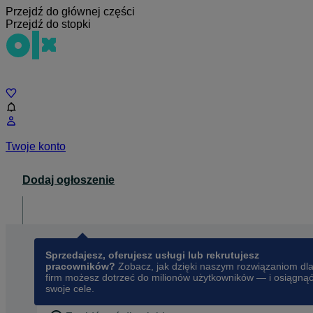
Przejdź do głównej części
Przejdź do stopki
Czat
Twoje konto
Dodaj ogłoszenie
Dla biznesu
opens in a new tab
Sprzedajesz, oferujesz usługi lub rekrutujesz
pracowników?
Zobacz, jak dzięki naszym rozwiązaniom dl
firm możesz dotrzeć do milionów użytkowników — i osiągną
swoje cele.