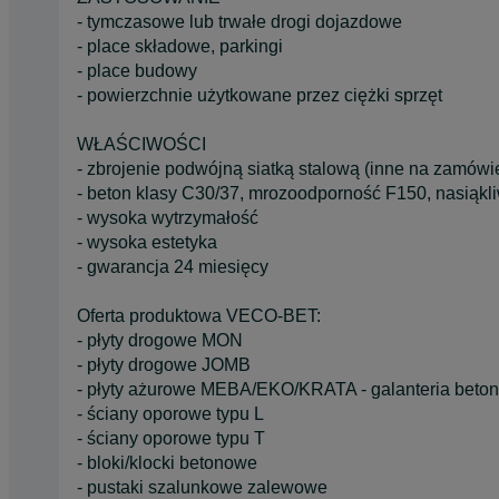
- tymczasowe lub trwałe drogi dojazdowe
- place składowe, parkingi
- place budowy
- powierzchnie użytkowane przez ciężki sprzęt
WŁAŚCIWOŚCI
- zbrojenie podwójną siatką stalową (inne na zamówi
- beton klasy C30/37, mrozoodporność F150, nasiąk
- wysoka wytrzymałość
- wysoka estetyka
- gwarancja 24 miesięcy
Oferta produktowa VECO-BET:
- płyty drogowe MON
- płyty drogowe JOMB
- płyty ażurowe MEBA/EKO/KRATA - galanteria betono
- ściany oporowe typu L
- ściany oporowe typu T
- bloki/klocki betonowe
- pustaki szalunkowe zalewowe