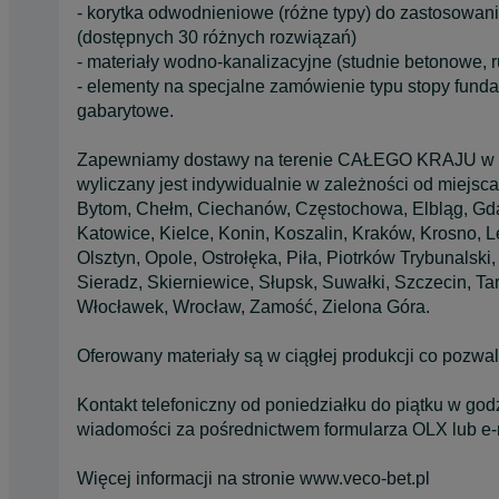
- korytka odwodnieniowe (różne typy) do zastosowania
(dostępnych 30 różnych rozwiązań)
- materiały wodno-kanalizacyjne (studnie betonowe, 
- elementy na specjalne zamówienie typu stopy funda
gabarytowe.
Zapewniamy dostawy na terenie CAŁEGO KRAJU w mie
wyliczany jest indywidualnie w zależności od miejsca
Bytom, Chełm, Ciechanów, Częstochowa, Elbląg, Gdań
Katowice, Kielce, Konin, Koszalin, Kraków, Krosno, 
Olsztyn, Opole, Ostrołęka, Piła, Piotrków Trybunalsk
Sieradz, Skierniewice, Słupsk, Suwałki, Szczecin, T
Włocławek, Wrocław, Zamość, Zielona Góra.
Oferowany materiały są w ciągłej produkcji co po
Kontakt telefoniczny od poniedziałku do piątku w go
wiadomości za pośrednictwem formularza OLX lub e-m
Więcej informacji na stronie www.veco-bet.pl