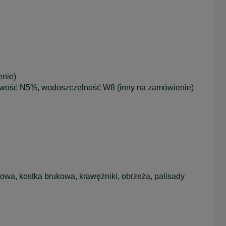
enie)
liwość N5%, wodoszczelność W8 (inny na zamówienie)
wa, kostka brukowa, krawężniki, obrzeża, palisady