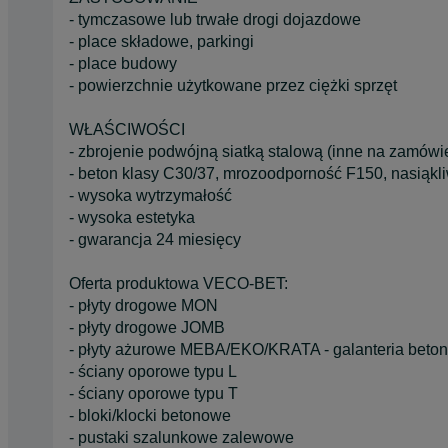
- tymczasowe lub trwałe drogi dojazdowe
- place składowe, parkingi
- place budowy
- powierzchnie użytkowane przez ciężki sprzęt
WŁAŚCIWOŚCI
- zbrojenie podwójną siatką stalową (inne na zamówi
- beton klasy C30/37, mrozoodporność F150, nasiąk
- wysoka wytrzymałość
- wysoka estetyka
- gwarancja 24 miesięcy
Oferta produktowa VECO-BET:
- płyty drogowe MON
- płyty drogowe JOMB
- płyty ażurowe MEBA/EKO/KRATA - galanteria betono
- ściany oporowe typu L
- ściany oporowe typu T
- bloki/klocki betonowe
- pustaki szalunkowe zalewowe