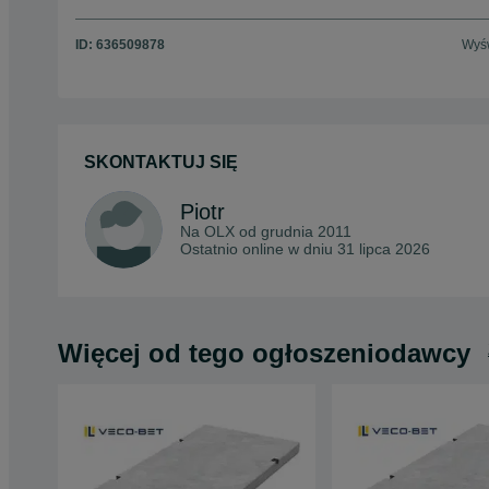
ID:
636509878
Wyśw
SKONTAKTUJ SIĘ
Piotr
Na OLX od
grudnia 2011
Ostatnio online w dniu 31 lipca 2026
Więcej od tego ogłoszeniodawcy