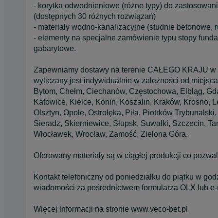
- korytka odwodnieniowe (różne typy) do zastosowania
(dostępnych 30 różnych rozwiązań)
- materiały wodno-kanalizacyjne (studnie betonowe, 
- elementy na specjalne zamówienie typu stopy funda
gabarytowe.
Zapewniamy dostawy na terenie CAŁEGO KRAJU w mie
wyliczany jest indywidualnie w zależności od miejsca
Bytom, Chełm, Ciechanów, Częstochowa, Elbląg, Gdań
Katowice, Kielce, Konin, Koszalin, Kraków, Krosno, 
Olsztyn, Opole, Ostrołęka, Piła, Piotrków Trybunalsk
Sieradz, Skierniewice, Słupsk, Suwałki, Szczecin, T
Włocławek, Wrocław, Zamość, Zielona Góra.
Oferowany materiały są w ciągłej produkcji co po
Kontakt telefoniczny od poniedziałku do piątku w go
wiadomości za pośrednictwem formularza OLX lub e-m
Więcej informacji na stronie www.veco-bet.pl