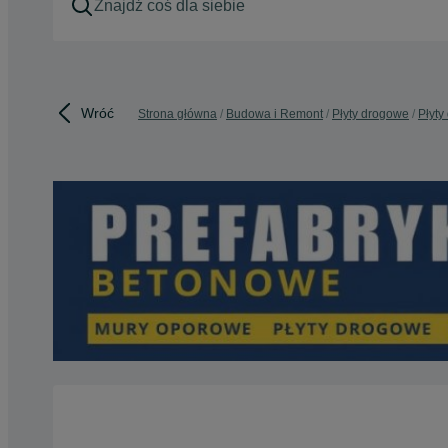
Wróć
Strona główna
Budowa i Remont
Płyty drogowe
Płyty