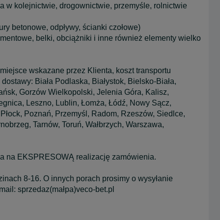
 w kolejnictwie, drogownictwie, przemyśle, rolnictwie
rury betonowe, odpływy, ścianki czołowe)
mentowe, belki, obciążniki i inne również elementy wielko
jsce wskazane przez Klienta, koszt transportu
 dostawy: Biała Podlaska, Białystok, Bielsko-Biała,
sk, Gorzów Wielkopolski, Jelenia Góra, Kalisz,
Legnica, Leszno, Lublin, Łomża, Łódź, Nowy Sącz,
i, Płock, Poznań, Przemyśl, Radom, Rzeszów, Siedlce,
arnobrzeg, Tarnów, Toruń, Wałbrzych, Warszawa,
zwala na EKSPRESOWĄ realizację zamówienia.
dzinach 8-16. O innych porach prosimy o wysyłanie
ail: sprzedaz(małpa)veco-bet.pl