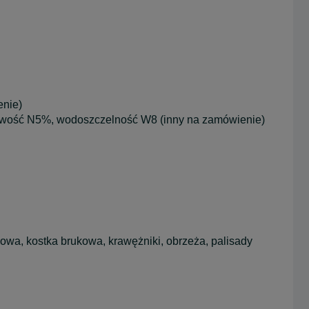
enie)
liwość N5%, wodoszczelność W8 (inny na zamówienie)
wa, kostka brukowa, krawężniki, obrzeża, palisady