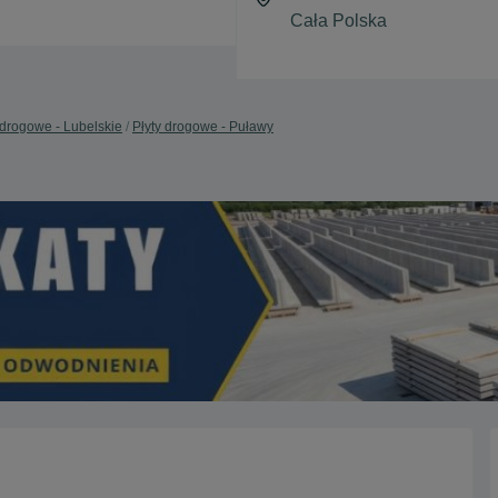
 drogowe - Lubelskie
Płyty drogowe - Puławy