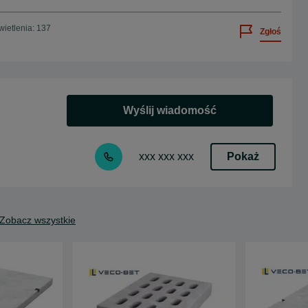
ietlenia: 137
Zgłoś
Wyślij wiadomość
Pokaż
xxx xxx xxx
Zobacz wszystkie