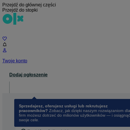
Przejdź do głównej części
Przejdź do stopki
Czat
Twoje konto
Dodaj ogłoszenie
Dla biznesu
opens in a new tab
Sprzedajesz, oferujesz usługi lub rekrutujesz
pracowników?
Zobacz, jak dzięki naszym rozwiązaniom dl
firm możesz dotrzeć do milionów użytkowników — i osiągną
swoje cele.