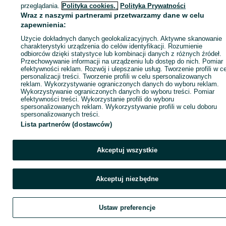
- wysoka trwałość betonu
ID:
103164707
Wyświetlenia: 1
przeglądania.
Polityka cookies,
Polityka Prywatności
- podwójne zbrojenie
Wraz z naszymi partnerami przetwarzamy dane w celu
- duża odporność na obciążenia
- możliwość tworzenia długich odcinków dróg
zapewnienia:
Zadzwoń / SMS
Wyślij wiadomość
- możliwość utwardzania dużych placów
Użycie dokładnych danych geolokalizacyjnych. Aktywne skanowanie
- odporność na warunki atmosferyczne
charakterystyki urządzenia do celów identyfikacji. Rozumienie
- zastosowanie w małych i dużych realizacjach
odbiorców dzięki statystyce lub kombinacji danych z różnych źródeł.
- możliwość wykorzystania przy inwestycjach tymczasowych i
Przechowywanie informacji na urządzeniu lub dostęp do nich. Pomiar
stałych
efektywności reklam. Rozwój i ulepszanie usług. Tworzenie profili w c
- możliwość demontażu i ponownego użycia w innym miejscu
personalizacji treści. Tworzenie profili w celu spersonalizowanych
reklam. Wykorzystywanie ograniczonych danych do wyboru reklam.
PŁYTY DROGOWE DLA KLIENTÓW INDYWIDUALNYCH I FIRM
Wykorzystywanie ograniczonych danych do wyboru treści. Pomiar
efektywności treści. Wykorzystanie profili do wyboru
Klienci indywidualni wykorzystują płyty drogowe przy działkach,
spersonalizowanych reklam. Wykorzystywanie profili w celu doboru
gospodarstwach, podjazdach, budowie domu, dojazdach do posesj
spersonalizowanych treści.
oraz utwardzaniu terenu pod sprzęt i pojazdy.
Lista partnerów (dostawców)
Firmy wykonawcze, generalni wykonawcy, zakłady przemysłowe,
gospodarstwa rolne, składy materiałów, firmy transportowe i firmy
Akceptuj wszystkie
drogowe wykorzystują płyty MON do organizacji ruchu na placach
budowy oraz budowy trwałych nawierzchni technicznych.
Typowe zastosowania firmowe:
Akceptuj niezbędne
- place budowy
- drogi technologiczne
- place manewrowe
Ustaw preferencje
- place składowe
- bazy transportowe