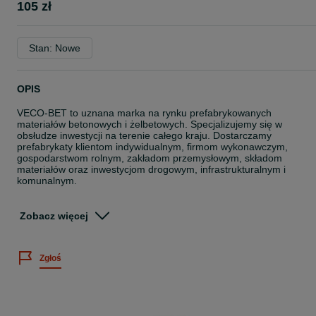
105 zł
Stan: Nowe
OPIS
VECO-BET to uznana marka na rynku prefabrykowanych
materiałów betonowych i żelbetowych. Specjalizujemy się w
obsłudze inwestycji na terenie całego kraju. Dostarczamy
prefabrykaty klientom indywidualnym, firmom wykonawczym,
gospodarstwom rolnym, zakładom przemysłowym, składom
materiałów oraz inwestycjom drogowym, infrastrukturalnym i
komunalnym.
Przedmiotem ogłoszenia jest żelbetowa płyta drogowa typu MON,
podwójnie zbrojona, produkowana z betonu C30/37.
Zobacz więcej
Cena ogłoszenia dotyczy 1 m² płyty drogowej:
- płyta drogowa MON
Zgłoś
- wymiar: 300 x 150 x 15 cm
- beton: C30/37
- zbrojenie: podwójna siatka stalowa
- stan: nowe