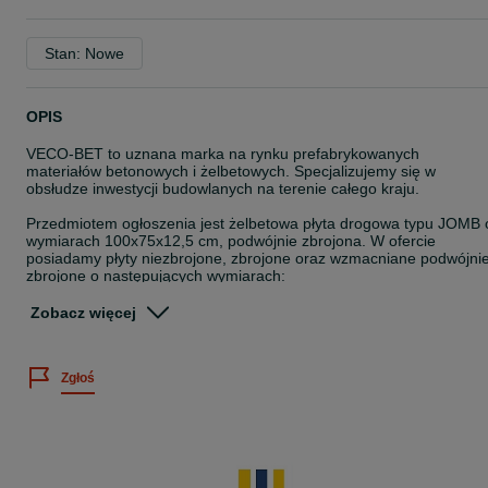
Stan: Nowe
OPIS
VECO-BET to uznana marka na rynku prefabrykowanych
materiałów betonowych i żelbetowych. Specjalizujemy się w
obsłudze inwestycji budowlanych na terenie całego kraju.
Przedmiotem ogłoszenia jest żelbetowa płyta drogowa typu JOMB 
wymiarach 100x75x12,5 cm, podwójnie zbrojona. W ofercie
posiadamy płyty niezbrojone, zbrojone oraz wzmacniane podwójni
zbrojone o następujących wymiarach:
- 100x75x12,5 cm
Zobacz więcej
- 100x75x12,5 cm (tzw. płyta rowerowa)
- 75x50x12,5 cm
- 90x60x10 cm
Zgłoś
- 175x100x15 cm
- inne na zamówienie
Płyty drogowe typu JOMB są alternatywą dla płyt typu MON, a takż
betonowych płyt ażurowych MEBA. Dzięki otworom zapewniają
prawidłowe odwodnienie nawierzchni.
Płyty JOMB są znane również jako płyty JUMBO, YOMB, IOMB czy