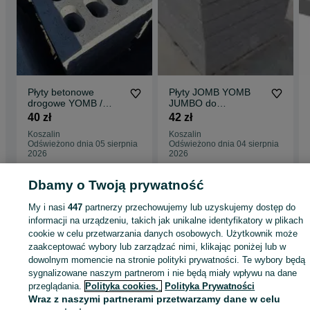
Płyty betonowe
Płyty JOMB YOMB
drogowe YOMB /
JUMBO do
JOMB / JUMBO
utwardzenia terenu
40 zł
42 zł
utwardzenie
100x75x12,5
Koszalin
Koszalin
100x75x12,5cm
TRANSPORT
Odświeżono dnia 05 sierpnia
Odświeżono dnia 04 sierpnia
2026
2026
Dbamy o Twoją prywatność
Strona główna
Budowa i Remont
Płyty drogowe
Płyty drogowe -
My i nasi
447
partnerzy przechowujemy lub uzyskujemy dostęp do
Zachodniopomorskie
Płyty drogowe - Koszalin
informacji na urządzeniu, takich jak unikalne identyfikatory w plikach
cookie w celu przetwarzania danych osobowych. Użytkownik może
zaakceptować wybory lub zarządzać nimi, klikając poniżej lub w
KATEGORIA
dowolnym momencie na stronie polityki prywatności. Te wybory będą
sygnalizowane naszym partnerom i nie będą miały wpływu na dane
ID:
745648977
Wyświetlenia: 
przeglądania.
Polityka cookies,
Polityka Prywatności
Wraz z naszymi partnerami przetwarzamy dane w celu