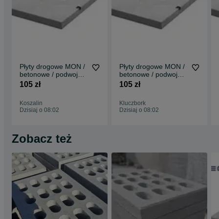
Więcej informacji na stronie www.veco-bet.pl
Płyty drogowe MON /
Płyty drogowe MON /
betonowe / podwojnie
betonowe / podwojnie
zbrojone / MOCNE
zbrojone / MOCNE
105 zł
105 zł
Koszalin
Kluczbork
Dzisiaj o 08:02
Dzisiaj o 08:02
Zobacz też