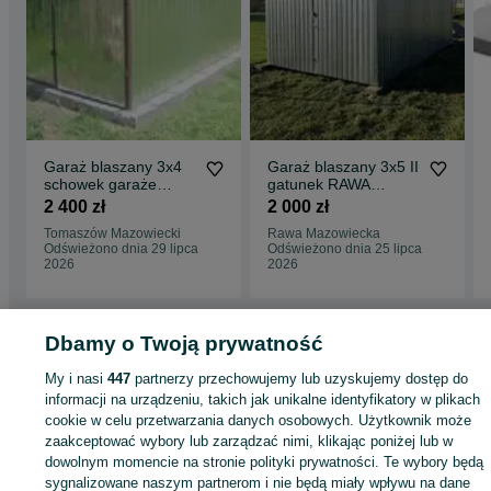
Garaż blaszany 3x4
Garaż blaszany 3x5 II
schowek garaże
gatunek RAWA
blaszaki - Dostawa
MAZOWIECKA
2 400 zł
2 000 zł
Montaż Gratis
Tomaszów Mazowiecki
Rawa Mazowiecka
Odświeżono dnia 29 lipca
Odświeżono dnia 25 lipca
2026
2026
Dbamy o Twoją prywatność
Strona główna
Budowa i Remont
Płyty drogowe
Płyty drogowe - Łódzkie
My i nasi
447
partnerzy przechowujemy lub uzyskujemy dostęp do
Płyty drogowe - Piotrków Trybunalski
informacji na urządzeniu, takich jak unikalne identyfikatory w plikach
cookie w celu przetwarzania danych osobowych. Użytkownik może
KATEGORIA
zaakceptować wybory lub zarządzać nimi, klikając poniżej lub w
dowolnym momencie na stronie polityki prywatności. Te wybory będą
sygnalizowane naszym partnerom i nie będą miały wpływu na dane