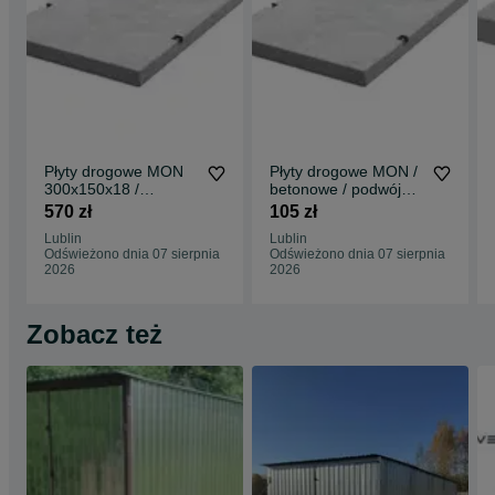
innych porach prosimy o wysyłanie wiadomości za pośrednictwem
formularza OLX lub e-mail: sprzedaz(małpa)veco-bet.pl
Więcej informacji na stronie www.veco-bet.pl
Płyty drogowe MON
Płyty drogowe MON /
300x150x18 /
betonowe / podwójnie
betonowe / podwojnie
zbrojone / MOCNE
570 zł
105 zł
zbrojone
Lublin
Lublin
Odświeżono dnia 07 sierpnia
Odświeżono dnia 07 sierpnia
2026
2026
Zobacz też