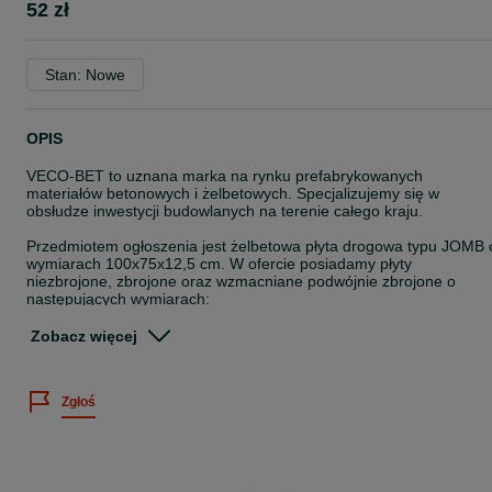
52 zł
Stan: Nowe
OPIS
VECO-BET to uznana marka na rynku prefabrykowanych
materiałów betonowych i żelbetowych. Specjalizujemy się w
obsłudze inwestycji budowlanych na terenie całego kraju.
Przedmiotem ogłoszenia jest żelbetowa płyta drogowa typu JOMB 
wymiarach 100x75x12,5 cm. W ofercie posiadamy płyty
niezbrojone, zbrojone oraz wzmacniane podwójnie zbrojone o
następujących wymiarach:
- 100x75x12,5 cm
Zobacz więcej
- 100x75x12,5 cm (tzw. płyta rowerowa)
- 75x50x12,5 cm
- 90x60x10 cm
Zgłoś
- 175x100x15 cm
- inne na zamówienie
Płyty drogowe typu JOMB są alternatywą dla płyt typu MON, a takż
betonowych płyt ażurowych MEBA. Dzięki otworom zapewniają