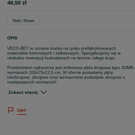
46,50 zł
Stan: Nowe
OPIS
VECO-BET to uznana marka na rynku prefabrykowanych
materiałów betonowych i żelbetowych. Specjalizujemy się w
obsłudze inwestycji budowlanych na terenie całego kraju.
Przedmiotem ogłoszenia jest żelbetowa płyta drogowa typu JOMB 
wymiarach 100x75x12,5 cm. W ofercie posiadamy płyty
niezbrojone, zbrojone oraz wzmacniane podwójnie zbrojone o
następujących wymiarach:
- 100x75x12,5 cm
Zobacz więcej
- 100x75x12,5 cm (tzw. płyta rowerowa)
- 75x50x12,5 cm
- 90x60x10 cm
Zgłoś
- 175x100x15 cm
- inne na zamówienie
Płyty drogowe typu JOMB są alternatywą dla płyt typu MON, a takż
betonowych płyt ażurowych MEBA. Dzięki otworom zapewniają