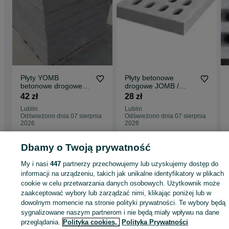
Płyty YOMB
Płyty betonowe
betonowe drogowe
drogowe JOMB /
JUMBO JOMB
JUMBO / YOMB /
42 zł
28 zł
100x75x12,5 C30/37
EKO / KRATA
Lublin
Lublin
TRANSPORT
90x60x10 cm
Odświeżono dnia 07 sierpnia
Odświeżono dnia 07 sierpnia
2026
2026
Dbamy o Twoją prywatność
Strona główna
Budowa i Remont
Płyty drogowe
Płyty drogowe - Lubelskie
My i nasi
447
partnerzy przechowujemy lub uzyskujemy dostęp do
Płyty drogowe - Lublin
informacji na urządzeniu, takich jak unikalne identyfikatory w plikach
cookie w celu przetwarzania danych osobowych. Użytkownik może
zaakceptować wybory lub zarządzać nimi, klikając poniżej lub w
KATEGORIA
dowolnym momencie na stronie polityki prywatności. Te wybory będą
sygnalizowane naszym partnerom i nie będą miały wpływu na dane
ID:
740607681
Wyświetlenia: 
przeglądania.
Polityka cookies,
Polityka Prywatności