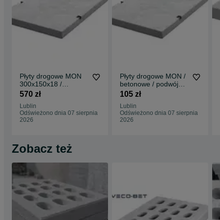
innych porach prosimy o wysyłanie wiadomości za pośrednictwem
formularza OLX lub e-mail: sprzedaz(małpa)veco-bet.pl
Więcej informacji na stronie www.veco-bet.pl
Płyty drogowe MON
Płyty drogowe MON /
300x150x18 /
betonowe / podwójnie
betonowe / podwojnie
zbrojone / MOCNE
570 zł
105 zł
zbrojone
Lublin
Lublin
Odświeżono dnia 07 sierpnia
Odświeżono dnia 07 sierpnia
2026
2026
Zobacz też