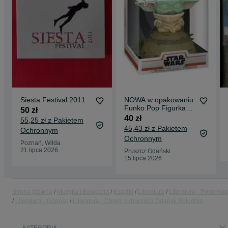
Siesta Festival 2011
NOWA w opakowaniu
Funko Pop Figurka
50 zł
485 Star Wars
40 zł
55,25 zł z Pakietem
nieudany prezent
45,43 zł z Pakietem
Ochronnym
Ochronnym
Poznań, Wilda
21 lipca 2026
Pruszcz Gdański
15 lipca 2026
Strona główna
Muzyka i Edukacja
Książki
Literatura
Literatura - Pomorski
Literatura - Gdańsk
Literatura - Chełm z dzielnicą Gdańsk Południe