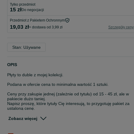
Tylko przedmiot
15 zł
do negocjacji
Przedmiot z Pakietem Ochronnym
19,03 zł
+ dostawa od 3,99 zł
Szczegóły ceny
Stan: Używane
OPIS
Płyty to duble z mojej kolekcji.
Podana w ofercie cena to minimalna wartość 1 sztuki.
Ceny przy zakupie jednej (zależnie od tytułu) od 15 - 45 zł, ale w
pakiecie dużo taniej.
Napisz proszę, które tytuły Cię interesują, to przygotuję pakiet za
ustaloną cenę.
Uwaga: jeżeli użyjesz opcji "Kup", to wyślę Ci tylko jedną płytę:
Zobacz więcej
Various Artists 1996 Grammy Nominees
Lp. Wykonawca Tytuł