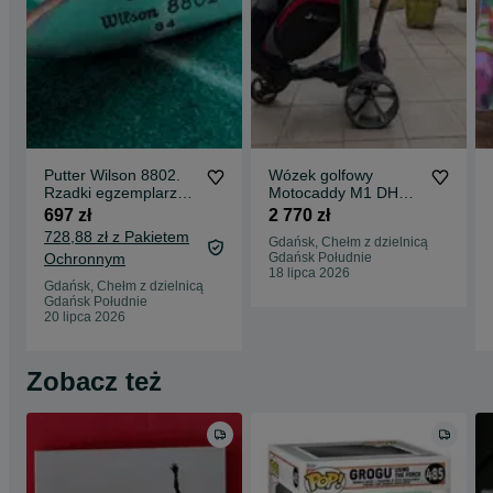
Putter Wilson 8802.
Wózek golfowy
Rzadki egzemplarz
Motocaddy M1 DHC z
kolekcjonerski w
baterią Ultra Lithium
697 zł
2 770 zł
świetnym stanie
w świetnym stanie.
728,88 zł z Pakietem
Gdańsk, Chełm z dzielnicą
Elektryczny, z
Ochronnym
Gdańsk Południe
napędem. Okazja!
18 lipca 2026
Gdańsk, Chełm z dzielnicą
Gdańsk Południe
20 lipca 2026
Zobacz też