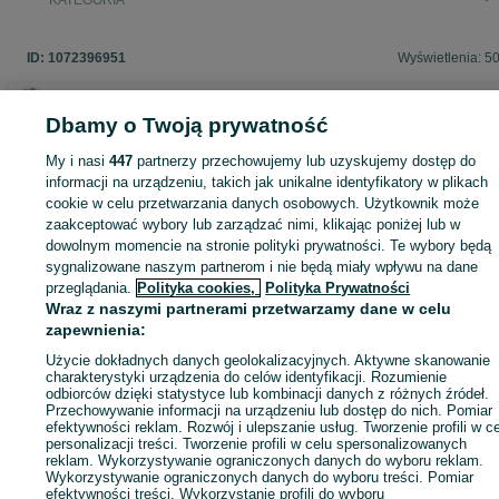
KATEGORIA
ID:
1072396951
Wyświetlenia: 5
Dbamy o Twoją prywatność
Zaloguj się lub załóż konto na OLX, aby skontaktować się z t
My i nasi
447
partnerzy przechowujemy lub uzyskujemy dostęp do
sprzedającym
informacji na urządzeniu, takich jak unikalne identyfikatory w plikach
cookie w celu przetwarzania danych osobowych. Użytkownik może
zaakceptować wybory lub zarządzać nimi, klikając poniżej lub w
dowolnym momencie na stronie polityki prywatności. Te wybory będą
Zaloguj się / Załóż konto
sygnalizowane naszym partnerom i nie będą miały wpływu na dane
przeglądania.
Polityka cookies,
Polityka Prywatności
Wraz z naszymi partnerami przetwarzamy dane w celu
Kup
zapewnienia:
Użycie dokładnych danych geolokalizacyjnych. Aktywne skanowanie
charakterystyki urządzenia do celów identyfikacji. Rozumienie
odbiorców dzięki statystyce lub kombinacji danych z różnych źródeł.
Przechowywanie informacji na urządzeniu lub dostęp do nich. Pomiar
efektywności reklam. Rozwój i ulepszanie usług. Tworzenie profili w c
personalizacji treści. Tworzenie profili w celu spersonalizowanych
reklam. Wykorzystywanie ograniczonych danych do wyboru reklam.
Wykorzystywanie ograniczonych danych do wyboru treści. Pomiar
efektywności treści. Wykorzystanie profili do wyboru