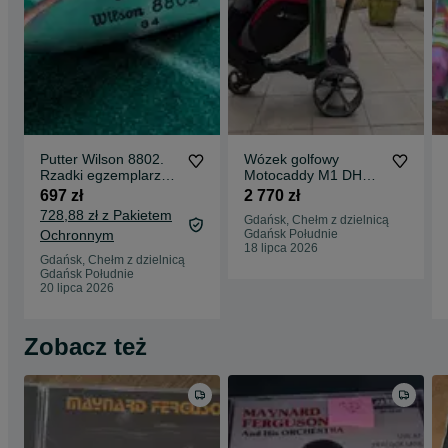
Putter Wilson 8802.
Wózek golfowy
Rzadki egzemplarz
Motocaddy M1 DHC z
kolekcjonerski w
baterią Ultra Lithium
697 zł
2 770 zł
świetnym stanie
w świetnym stanie.
728,88 zł z Pakietem
Gdańsk, Chełm z dzielnicą
Elektryczny, z
Ochronnym
Gdańsk Południe
napędem. Okazja!
18 lipca 2026
Gdańsk, Chełm z dzielnicą
Gdańsk Południe
20 lipca 2026
Zobacz też