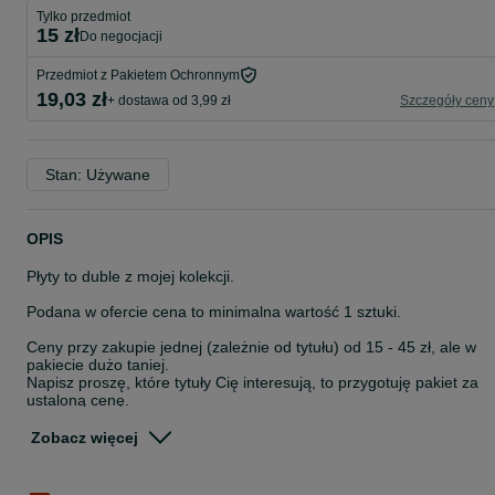
Tylko przedmiot
15 zł
do negocjacji
Przedmiot z Pakietem Ochronnym
19,03 zł
+ dostawa od 3,99 zł
Szczegóły ceny
Stan: Używane
OPIS
Płyty to duble z mojej kolekcji.
Podana w ofercie cena to minimalna wartość 1 sztuki.
Ceny przy zakupie jednej (zależnie od tytułu) od 15 - 45 zł, ale w
pakiecie dużo taniej.
Napisz proszę, które tytuły Cię interesują, to przygotuję pakiet za
ustaloną cenę.
Uwaga: jeżeli użyjesz opcji "Kup", to wyślę Ci tylko jedną płytę:
Zobacz więcej
Various Artists 1996 Grammy Nominees
Lp. Wykonawca Tytuł