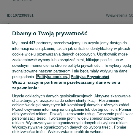
KATEGORIA
ID:
1072396951
Wyświetlenia: 5
Dbamy o Twoją prywatność
Zaloguj się lub załóż konto na OLX, aby skontaktować się z t
My i nasi
447
partnerzy przechowujemy lub uzyskujemy dostęp do
sprzedającym
informacji na urządzeniu, takich jak unikalne identyfikatory w plikach
cookie w celu przetwarzania danych osobowych. Użytkownik może
zaakceptować wybory lub zarządzać nimi, klikając poniżej lub w
dowolnym momencie na stronie polityki prywatności. Te wybory będą
Zaloguj się / Załóż konto
sygnalizowane naszym partnerom i nie będą miały wpływu na dane
przeglądania.
Polityka cookies,
Polityka Prywatności
Wraz z naszymi partnerami przetwarzamy dane w celu
Kup
zapewnienia:
Użycie dokładnych danych geolokalizacyjnych. Aktywne skanowanie
charakterystyki urządzenia do celów identyfikacji. Rozumienie
odbiorców dzięki statystyce lub kombinacji danych z różnych źródeł.
Przechowywanie informacji na urządzeniu lub dostęp do nich. Pomiar
efektywności reklam. Rozwój i ulepszanie usług. Tworzenie profili w c
personalizacji treści. Tworzenie profili w celu spersonalizowanych
reklam. Wykorzystywanie ograniczonych danych do wyboru reklam.
Wykorzystywanie ograniczonych danych do wyboru treści. Pomiar
efektywności treści. Wykorzystanie profili do wyboru