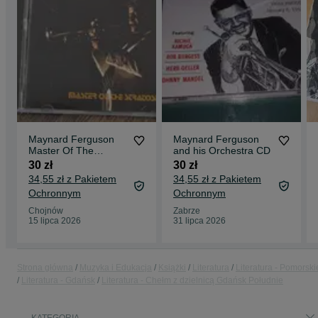
Maynard Ferguson
Maynard Ferguson
Master Of The
and his Orchestra CD
Stratosphere CD
30 zł
30 zł
Nowa
34,55 zł z Pakietem
34,55 zł z Pakietem
Ochronnym
Ochronnym
Chojnów
Zabrze
15 lipca 2026
31 lipca 2026
Strona główna
Muzyka i Edukacja
Książki
Literatura
Literatura - Pomorski
Literatura - Gdańsk
Literatura - Chełm z dzielnicą Gdańsk Południe