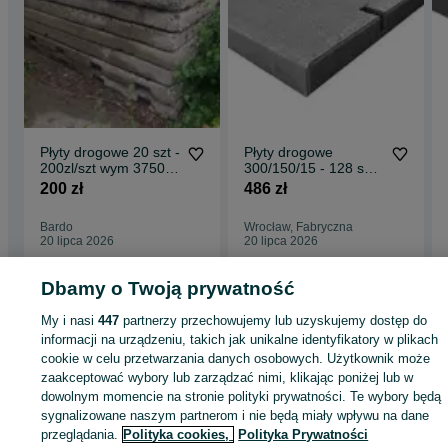
Płyty drogowe 20 szt -
Płyty drogowe
200zl/szt wym 3750 x
300/150/15 - 128 szt.
900 x 130mm
PILNE
200 zł
486 zł
Bardo
Wrocław, Fabryczna
20 lipca 2026
20 lipca 2026
Dbamy o Twoją prywatność
Strona główna
Budowa i Remont
Płyty drogowe
Płyty drogowe -
My i nasi
447
partnerzy przechowujemy lub uzyskujemy dostęp do
Dolnośląskie
Płyty drogowe - Oława
informacji na urządzeniu, takich jak unikalne identyfikatory w plikach
cookie w celu przetwarzania danych osobowych. Użytkownik może
zaakceptować wybory lub zarządzać nimi, klikając poniżej lub w
KATEGORIA
dowolnym momencie na stronie polityki prywatności. Te wybory będą
sygnalizowane naszym partnerom i nie będą miały wpływu na dane
ID:
745583681
Wyświetlenia: 
przeglądania.
Polityka cookies,
Polityka Prywatności