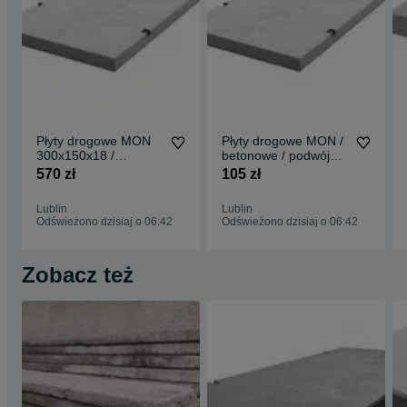
Płyty drogowe MON
Płyty drogowe MON /
300x150x18 /
betonowe / podwójnie
betonowe / podwojnie
zbrojone / MOCNE
570 zł
105 zł
zbrojone
Lublin
Lublin
Odświeżono dzisiaj o 06:42
Odświeżono dzisiaj o 06:42
Zobacz też