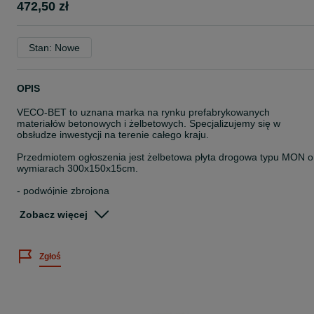
472,50 zł
Stan: Nowe
OPIS
VECO-BET to uznana marka na rynku prefabrykowanych
materiałów betonowych i żelbetowych. Specjalizujemy się w
obsłudze inwestycji na terenie całego kraju.
Przedmiotem ogłoszenia jest żelbetowa płyta drogowa typu MON o
wymiarach 300x150x15cm.
- podwójnie zbrojona
- beton C30/37, mrozoodporność F150, nasiąkliwość N5%
Zobacz więcej
Cena ogłoszenia dotyczy metra kwadratowego
W ofercie posiadamy też inne wymiary:
Zgłoś
- 300x100x15 cm
- 300x125x15 cm
- 300x100x18 cm
- 300x150x18 cm
- 300x100x20 cm