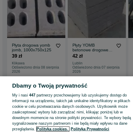
Płyta drogowa yomb
Płyty YOMB
jomb, 1000x750x125
betonowe drogowe
JUMBO JOMB
39 zł
42 zł
100x75x12,5 C30/37
Klikawa
Lublin
TRANSPORT
Odświeżono dnia 08 sierpnia
Odświeżono dnia 07 sierpnia
2026
2026
Dbamy o Twoją prywatność
Strona główna
Budowa i Remont
Płyty drogowe
Płyty drogowe - Lubelskie
My i nasi
447
partnerzy przechowujemy lub uzyskujemy dostęp do
Płyty drogowe - Lublin
informacji na urządzeniu, takich jak unikalne identyfikatory w plikach
cookie w celu przetwarzania danych osobowych. Użytkownik może
zaakceptować wybory lub zarządzać nimi, klikając poniżej lub w
KATEGORIA
dowolnym momencie na stronie polityki prywatności. Te wybory będą
sygnalizowane naszym partnerom i nie będą miały wpływu na dane
ID:
745655677
Wyświetlenia: 2
przeglądania.
Polityka cookies,
Polityka Prywatności