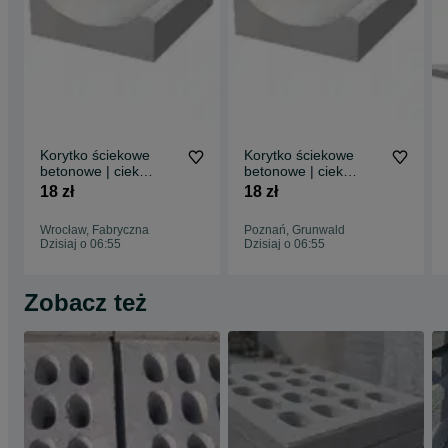
Więcej informacji na stronie www.veco-bet.pl
Korytko ściekowe
Korytko ściekowe
betonowe | ciek
betonowe | ciek
wodny łukowy |
wodny łukowy |
18 zł
18 zł
producent
producent
Wrocław, Fabryczna
Poznań, Grunwald
Dzisiaj o 06:55
Dzisiaj o 06:55
Zobacz też