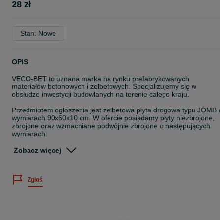
28 zł
Stan: Nowe
OPIS
VECO-BET to uznana marka na rynku prefabrykowanych
materiałów betonowych i żelbetowych. Specjalizujemy się w
obsłudze inwestycji budowlanych na terenie całego kraju.
Przedmiotem ogłoszenia jest żelbetowa płyta drogowa typu JOMB 
wymiarach 90x60x10 cm. W ofercie posiadamy płyty niezbrojone,
zbrojone oraz wzmacniane podwójnie zbrojone o następujących
wymiarach:
- 100x75x12,5 cm
Zobacz więcej
- 90x60x10 cm
- 175x100x15 cm
- inne na zamówienie
Zgłoś
Płyty drogowe typu JOMB są alternatywą dla płyt typu MON, a takż
betonowych płyt ażurowych MEBA. Dzięki otworom zapewniają
prawidłowe odwodnienie nawierzchni.
Płyty JOMB są znane również jako płyty JUMBO, YOMB, IOMB czy