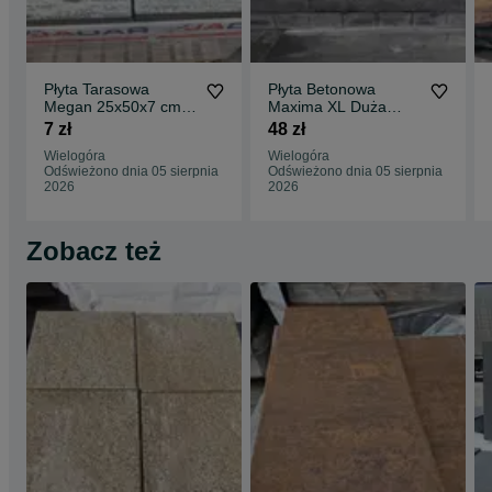
Płyta Tarasowa
Płyta Betonowa
Megan 25x50x7 cm
Maxima XL Duża
Okazja Jadar Chodnik
120x80x8 cm
7 zł
48 zł
Ścieżki Tarasy
Antracytowy,
Wielogóra
Wielogóra
Kwarcytowy Taras
Odświeżono dnia 05 sierpnia
Odświeżono dnia 05 sierpnia
Okazja Promocja
2026
2026
Zobacz też