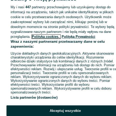
My i nasi
447
partnerzy przechowujemy lub uzyskujemy dostęp do
Zaloguj się lub załóż konto na OLX, aby skontaktować się z t
informacji na urządzeniu, takich jak unikalne identyfikatory w plikach
sprzedającym
cookie w celu przetwarzania danych osobowych. Użytkownik może
zaakceptować wybory lub zarządzać nimi, klikając poniżej lub w
dowolnym momencie na stronie polityki prywatności. Te wybory będą
Zaloguj się / Załóż konto
sygnalizowane naszym partnerom i nie będą miały wpływu na dane
przeglądania.
Polityka cookies,
Polityka Prywatności
Wraz z naszymi partnerami przetwarzamy dane w celu
Zadzwoń / SMS
Wyślij wiadomość
zapewnienia:
Użycie dokładnych danych geolokalizacyjnych. Aktywne skanowanie
charakterystyki urządzenia do celów identyfikacji. Rozumienie
odbiorców dzięki statystyce lub kombinacji danych z różnych źródeł.
Przechowywanie informacji na urządzeniu lub dostęp do nich. Pomiar
efektywności reklam. Rozwój i ulepszanie usług. Tworzenie profili w c
personalizacji treści. Tworzenie profili w celu spersonalizowanych
reklam. Wykorzystywanie ograniczonych danych do wyboru reklam.
Wykorzystywanie ograniczonych danych do wyboru treści. Pomiar
efektywności treści. Wykorzystanie profili do wyboru
spersonalizowanych reklam. Wykorzystywanie profili w celu doboru
spersonalizowanych treści.
Lista partnerów (dostawców)
Akceptuj wszystkie