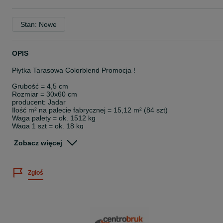
Stan: Nowe
OPIS
Płytka Tarasowa Colorblend Promocja !
Grubość = 4,5 cm
Rozmiar = 30x60 cm
producent: Jadar
Ilość m² na palecie fabrycznej = 15,12 m² (84 szt)
Waga palety = ok. 1512 kg
Waga 1 szt = ok. 18 kg
kolor: Jesień
Dostępna ilość: ok 7000 szt ( F/W)
Zobacz więcej
Mała faza płyty podkreśla kwadratowy kształt
Towar dostępny od ręki.
Towar jest nowy.
Zgłoś
Wadą towaru mogą być delikatne przebarwienia, przybrudzenia.
Podana cena dotyczy 1 szt.