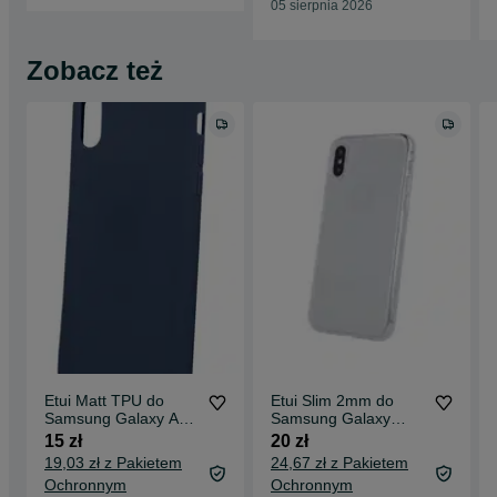
05 sierpnia 2026
Zobacz też
Etui Matt TPU do
Etui Slim 2mm do
Samsung Galaxy A21
Samsung Galaxy
A215 Navy Blue
A21s A217 Clear
15 zł
20 zł
19,03 zł z Pakietem
24,67 zł z Pakietem
Ochronnym
Ochronnym