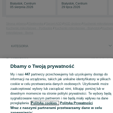
Białystok, Centrum
Białystok, Centrum
05 sierpnia 2026
29 lipca 2026
Strona główna
Elektronika
Sprzęt AGD
AGD drobne
Kuchenki mikrofalow
Kuchenki mikrofalowe - Podlaskie
Kuchenki mikrofalowe - Białystok
Kuchen
mikrofalowe - Bema
KATEGORIA
ID:
1057273896
Wyświetlenia: 
Dbamy o Twoją prywatność
My i nasi
447
partnerzy przechowujemy lub uzyskujemy dostęp do
informacji na urządzeniu, takich jak unikalne identyfikatory w plikach
Zaloguj się lub załóż konto na OLX, aby skontaktować się z t
cookie w celu przetwarzania danych osobowych. Użytkownik może
sprzedającym
zaakceptować wybory lub zarządzać nimi, klikając poniżej lub w
dowolnym momencie na stronie polityki prywatności. Te wybory będą
sygnalizowane naszym partnerom i nie będą miały wpływu na dane
przeglądania.
Polityka cookies,
Polityka Prywatności
Zaloguj się / Załóż konto
Wraz z naszymi partnerami przetwarzamy dane w celu
zapewnienia: