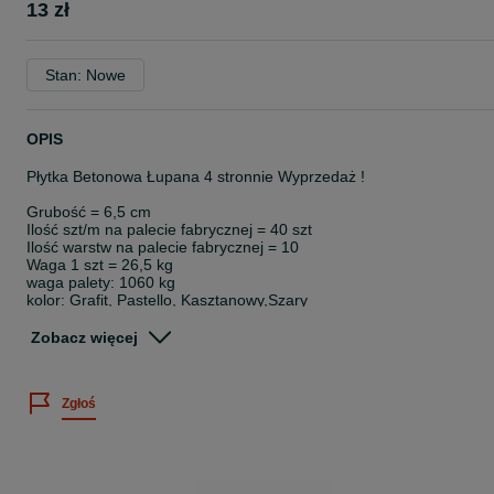
13 zł
Stan: Nowe
OPIS
Płytka Betonowa Łupana 4 stronnie Wyprzedaż !
Grubość = 6,5 cm
Ilość szt/m na palecie fabrycznej = 40 szt
Ilość warstw na palecie fabrycznej = 10
Waga 1 szt = 26,5 kg
waga palety: 1060 kg
kolor: Grafit, Pastello, Kasztanowy,Szary
dostępna ilość:
Zobacz więcej
pastello - 231 szt
Grafit - 560 szt
popielaty( Szary) - 640 szt
Zgłoś
kasztan - 320 szt
Produkt przeznaczony na powierzchnie tarasowe, altany, ścieżki
chodnikowe oraz miejsca wypoczynkowe w ogrodzie.
Wadą płyty mogą być delikatne przybrudzenia, przebarwienia,