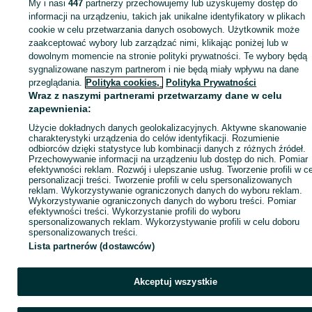
My i nasi
447
partnerzy przechowujemy lub uzyskujemy dostęp do
Zaloguj się lub załóż konto na OLX, aby skontaktować się z t
informacji na urządzeniu, takich jak unikalne identyfikatory w plikach
sprzedającym
cookie w celu przetwarzania danych osobowych. Użytkownik może
zaakceptować wybory lub zarządzać nimi, klikając poniżej lub w
dowolnym momencie na stronie polityki prywatności. Te wybory będą
sygnalizowane naszym partnerom i nie będą miały wpływu na dane
Zaloguj się / Załóż konto
przeglądania.
Polityka cookies,
Polityka Prywatności
Wraz z naszymi partnerami przetwarzamy dane w celu
Zadzwoń / SMS
Wyślij wiadomość
zapewnienia:
Użycie dokładnych danych geolokalizacyjnych. Aktywne skanowanie
charakterystyki urządzenia do celów identyfikacji. Rozumienie
odbiorców dzięki statystyce lub kombinacji danych z różnych źródeł.
Przechowywanie informacji na urządzeniu lub dostęp do nich. Pomiar
efektywności reklam. Rozwój i ulepszanie usług. Tworzenie profili w c
personalizacji treści. Tworzenie profili w celu spersonalizowanych
reklam. Wykorzystywanie ograniczonych danych do wyboru reklam.
Wykorzystywanie ograniczonych danych do wyboru treści. Pomiar
efektywności treści. Wykorzystanie profili do wyboru
spersonalizowanych reklam. Wykorzystywanie profili w celu doboru
spersonalizowanych treści.
Lista partnerów (dostawców)
Akceptuj wszystkie