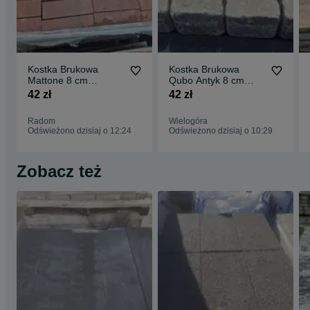
Kostka Brukowa
Kostka Brukowa
Mattone 8 cm
Qubo Antyk 8 cm
Ceglasty Libet Okazja
Srebrno Szary Libet
42 zł
42 zł
Promocja Podjazd
Okazja
Radom
Wielogóra
Odświeżono dzisiaj o 12:24
Odświeżono dzisiaj o 10:29
Zobacz też