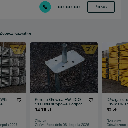
Pokaż
xxx xxx xxx
Zobacz wszystkie
FWB-
Korona Głowica FW-ECO
Dźwigar dr
le
Szalunki stropowe Podpory
Dźwigary T
Dźwigary Trójnogi
Szalunki st
14,76 zł
32 zł
Doki
Olsztyn
Rzeszów
erpnia 2026
Odświeżono dnia 06 sierpnia 2026
Odświeżono d