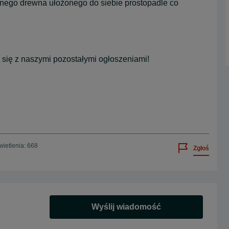
jonego drewna ułożonego do siebie prostopadle co
się z naszymi pozostałymi ogłoszeniami!
ietlenia: 668
Zgłoś
Wyślij wiadomość