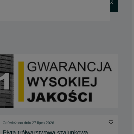
Szukaj
Odświeżono dnia 27 lipca 2026
Płyta trójwarstwowa szalunkowa