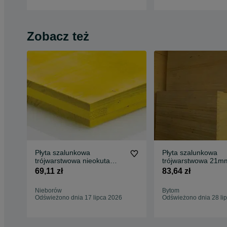
Zobacz też
Płyta szalunkowa
Płyta szalunkowa
trójwarstwowa nieokuta
trójwarstwowa 21m
21x500x2000 Stropowa
0,50x2,00
69,11 zł
83,64 zł
Strop
Nieborów
Bytom
Odświeżono dnia 17 lipca 2026
Odświeżono dnia 28 li