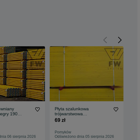
ewniany
Płyta szalunkowa
Pły
regry 190
trójwarstwowa
sza
ropowe Legary
CERTYFIKOWANA sklejka
str
69 zł
243
Doki Podpory
Pomyków
Kie
nia 06 sierpnia 2026
Odświeżono dnia 05 sierpnia 2026
Odś