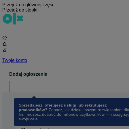
Przejdź do głównej części
Przejdź do stopki
Czat
Twoje konto
Dodaj ogłoszenie
Dla biznesu
opens in a new tab
Sprzedajesz, oferujesz usługi lub rekrutujesz
pracowników?
Zobacz, jak dzięki naszym rozwiązaniom dl
firm możesz dotrzeć do milionów użytkowników — i osiągną
swoje cele.