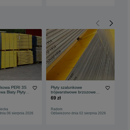
unkowa PERI 3S
Płyty szalunkowe
Pły
wa Blaty Płyty
trójwarstwowe brzozowe
pfe
rna PERI
kauczukowe akacjowe |
69 zł
79 
Sklejk szalunkowe
PRODUCENT
iecka
Radom
Kie
nia 06 sierpnia 2026
Odświeżono dnia 02 sierpnia 2026
Odś