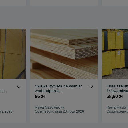
Sklejka wycięta na wymiar
Płyta szal
m-
wodoodporna
Trójwarstwo
antypoślizgowa szalunkowa
Sklejka cza
86 zł
58,90 zł
surowa bus podłoga
zabudowa przyczepka,
Rawa Mazowiecka
Rawa Mazow
dowóz pod dom
pca 2026
Odświeżono dnia 23 lipca 2026
Odświeżono d