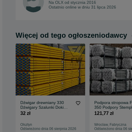
Na OLX od
stycznia 2016
Ostatnio online w dniu 31 lipca 2026
Więcej od tego ogłoszeniodawcy
Dźwigar drewniany 330
Podpora stropowa 
Dźwigary Szalunki Doki
350 Podpory Stemp
Podpory Stemple Płyta
Szalunki Dźwigary
32 zł
121,77 zł
Olsztyn
Wrocław, Fabryczna
Odświeżono dnia 06 sierpnia 2026
Odświeżono dnia 06 si