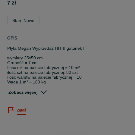
7 zł
Stan: Nowe
OPIS
Płyta Megan Wyprzedaż HIT II gatunek !
wymiary 25x50 cm
Grubość = 7 cm
Ilość m² na palecie fabrycznej = 10 m²
ilość szt na palecie fabrycznej: 80 szt
Ilość warstw na palecie fabrycznej = 10
Waga 1 m² = 160 kg
waga 1 szt: 20 kg
kolor: Arktyczny
Zobacz więcej
Producent: Jadar
Dostępna ilość: 5280 szt ( B/JR )
Produkt przeznaczony na powierzchnie tarasowe, altany oraz
Zgłoś
miejsca wypoczynkowe w ogrodzie.
Wadą płyt mogą być delikatne przybrudzenia lub przebarwienia,
delikatne wyszczerbienia.