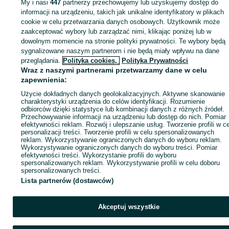
My i nasi
447
partnerzy przechowujemy lub uzyskujemy dostęp do
Zaloguj się lub załóż konto na OLX, aby skontaktować się z t
informacji na urządzeniu, takich jak unikalne identyfikatory w plikach
sprzedającym
cookie w celu przetwarzania danych osobowych. Użytkownik może
zaakceptować wybory lub zarządzać nimi, klikając poniżej lub w
dowolnym momencie na stronie polityki prywatności. Te wybory będą
sygnalizowane naszym partnerom i nie będą miały wpływu na dane
Zaloguj się / Załóż konto
przeglądania.
Polityka cookies,
Polityka Prywatności
Wraz z naszymi partnerami przetwarzamy dane w celu
Zadzwoń / SMS
Wyślij wiadomość
zapewnienia:
Użycie dokładnych danych geolokalizacyjnych. Aktywne skanowanie
charakterystyki urządzenia do celów identyfikacji. Rozumienie
odbiorców dzięki statystyce lub kombinacji danych z różnych źródeł.
Przechowywanie informacji na urządzeniu lub dostęp do nich. Pomiar
efektywności reklam. Rozwój i ulepszanie usług. Tworzenie profili w c
personalizacji treści. Tworzenie profili w celu spersonalizowanych
reklam. Wykorzystywanie ograniczonych danych do wyboru reklam.
Wykorzystywanie ograniczonych danych do wyboru treści. Pomiar
efektywności treści. Wykorzystanie profili do wyboru
spersonalizowanych reklam. Wykorzystywanie profili w celu doboru
spersonalizowanych treści.
Lista partnerów (dostawców)
Akceptuj wszystkie