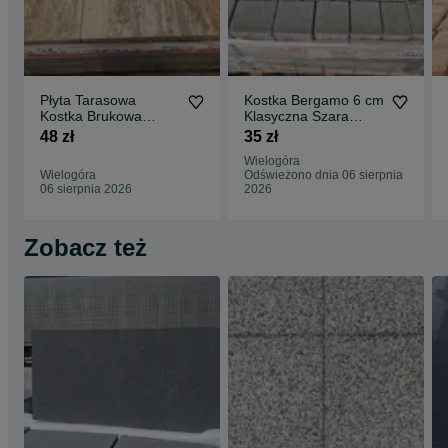
Płyta Tarasowa
Kostka Bergamo 6 cm
Kostka Brukowa
Klasyczna Szara
Metropoli Colorblend
Podjazd Jadar Okazja
48 zł
35 zł
40x40x8 cm Okazja
Wielogóra
Wielogóra
Odświeżono dnia 06 sierpnia
06 sierpnia 2026
2026
Zobacz też