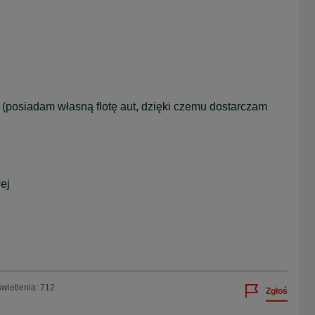
 (posiadam własną flotę aut, dzięki czemu dostarczam
ej
wietlenia: 712
Zgłoś