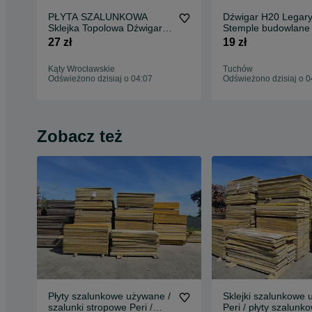
PŁYTA SZALUNKOWA
Dźwigar H20 Legary
Sklejka Topolowa Dźwigary
Stemple budowlane 
H20 Głowice PROMOCJA
Czarna Sklejka Gło
27 zł
19 zł
Kąty Wrocławskie
Tuchów
Odświeżono dzisiaj o 04:07
Odświeżono dzisiaj o 0
Zobacz też
Płyty szalunkowe używane /
Sklejki szalunkowe
szalunki stropowe Peri /
Peri / płyty szalunk