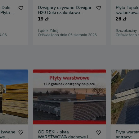
 Doki
Dźwigary używane Dźwigar
Płyta Topol
Płyta
H20 Doki szalunkowe
szalunkowa
wice
Stemple budowlane
Stropowe D
19 zł
26 zł
Lądek-Zdrój
Szczekociny
4:06
Odświeżono dnia 05 sierpnia 2026
Odświeżono d
 używane
OD RĘKI - płyta
Płyta wars
owe
WARSTWOWA dachowe i
antracyt