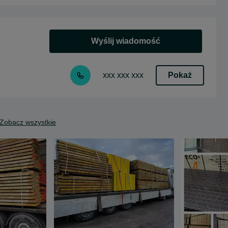
Wyślij wiadomość
Pokaż
xxx xxx xxx
Zobacz wszystkie