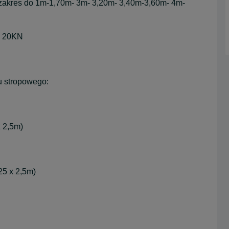
res do 1m-1,70m- 3m- 3,20m- 3,40m-3,60m- 4m-
, 20KN
u stropowego:
x 2,5m)
25 x 2,5m)