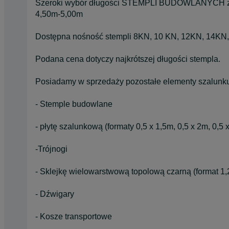
Szeroki wybór długości STEMPLI BUDOWLANYCH zak
4,50m-5,00m
Dostępna nośność stempli 8KN, 10 KN, 12KN, 14KN
Podana cena dotyczy najkrótszej długości stempla.
Posiadamy w sprzedaży pozostałe elementy szalunk
- Stemple budowlane
- płytę szalunkową (formaty 0,5 x 1,5m, 0,5 x 2m, 0,5 
-Trójnogi
- Sklejkę wielowarstwową topolową czarną (format 1,
- Dźwigary
- Kosze transportowe