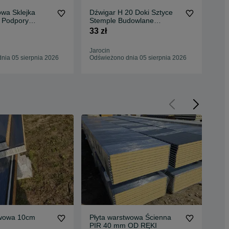
owa Sklejka
Dźwigar H 20 Doki Sztyce
Ste
 Podpory
Stemple Budowlane
pod
źwigary H20
Podpory Stropowe Głowice
33 zł
35 
Jarocin
Cel
nia 05 sierpnia 2026
Odświeżono dnia 05 sierpnia 2026
Odś
twowa 10cm
Płyta warstwowa Ścienna
Pły
PIR 40 mm OD RĘKI
bla