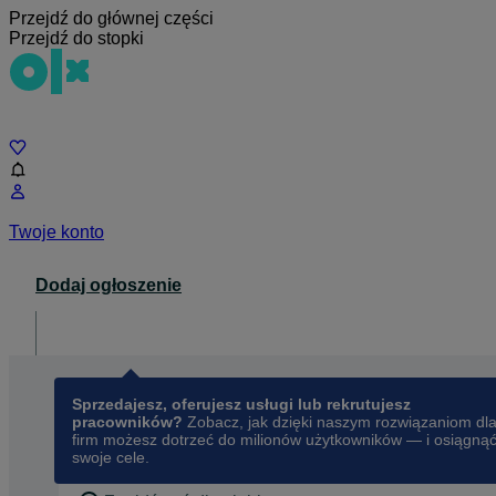
Przejdź do głównej części
Przejdź do stopki
Czat
Twoje konto
Dodaj ogłoszenie
Dla biznesu
opens in a new tab
Sprzedajesz, oferujesz usługi lub rekrutujesz
pracowników?
Zobacz, jak dzięki naszym rozwiązaniom dl
firm możesz dotrzeć do milionów użytkowników — i osiągną
swoje cele.