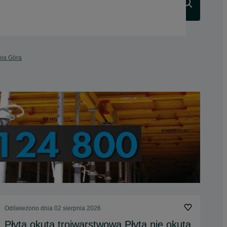
Szukaj
bia Góra
Odświeżono dnia 02 sierpnia 2026
Płyta okuta trojwarstwowa Płyta nie okuta