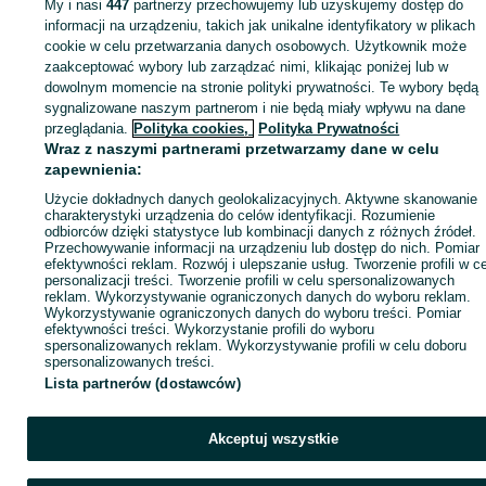
My i nasi
447
partnerzy przechowujemy lub uzyskujemy dostęp do
Zaloguj się lub załóż konto na OLX, aby skontaktować się z t
informacji na urządzeniu, takich jak unikalne identyfikatory w plikach
sprzedającym
cookie w celu przetwarzania danych osobowych. Użytkownik może
zaakceptować wybory lub zarządzać nimi, klikając poniżej lub w
dowolnym momencie na stronie polityki prywatności. Te wybory będą
sygnalizowane naszym partnerom i nie będą miały wpływu na dane
Zaloguj się / Załóż konto
przeglądania.
Polityka cookies,
Polityka Prywatności
Wraz z naszymi partnerami przetwarzamy dane w celu
Zadzwoń / SMS
Wyślij wiadomość
zapewnienia:
Użycie dokładnych danych geolokalizacyjnych. Aktywne skanowanie
charakterystyki urządzenia do celów identyfikacji. Rozumienie
odbiorców dzięki statystyce lub kombinacji danych z różnych źródeł.
Przechowywanie informacji na urządzeniu lub dostęp do nich. Pomiar
efektywności reklam. Rozwój i ulepszanie usług. Tworzenie profili w c
personalizacji treści. Tworzenie profili w celu spersonalizowanych
reklam. Wykorzystywanie ograniczonych danych do wyboru reklam.
Wykorzystywanie ograniczonych danych do wyboru treści. Pomiar
efektywności treści. Wykorzystanie profili do wyboru
spersonalizowanych reklam. Wykorzystywanie profili w celu doboru
spersonalizowanych treści.
Lista partnerów (dostawców)
Akceptuj wszystkie