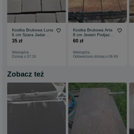
Kostka Brukowa Luna
Kostka Brukowa Arta
6 cm Szara Jadar
8 cm Jesień Podjazd
Okazja Podjazd
Taras Okazja
35 zł
60 zł
Promocja
Wielogóra
Wielogóra
Dzisiaj o 07:16
Odświeżono dzisiaj o 06:49
Zobacz też