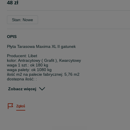
48 zł
Stan: Nowe
OPIS
Płyta Tarasowa Maxima XL II gatunek
Producent: Libet
kolor: Antracytowy ( Grafit ), Kwarcytowy
waga 1 szt.: ok 180 kg
waga palety: ok 1080 kg
ilość m2 na palecie fabrycznej: 5,76 m2
dostępna ilość: :
Antracytowy - 216 szt (W)
Kwarcytowy - 42 szt
Zobacz więcej
ilość szt na palecie fabrycznej: 6 szt
towar jest nowy, dostępny od ręki
Zgłoś
Wadą płyta mogą być delikatne przebarwienia, przybrudzenia, nie
wielkie wżerki na pojedynczych sztukach.
Podana cena dotyczy 1 szt.