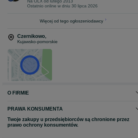
Na OLX od
lutego 2013
Koszty dostawy
Ostatnio online w dniu 30 lipca 2026
Przesyłka kurierska pobraniowa 20,00zł
Paragon lub faktura vat
Więcej od tego ogłoszeniodawcy
Posiadamy szeroki asortyment części do maszyn rolniczych.
Zapraszam do kontaktu z nami.
Czernikowo
,
Z uwagi na rozpoczęcie obowiązywania od dnia 25 maja 2018 r.
Kujawsko-pomorskie
Rozporządzenia Parlamentu Europejskiego i Rady (UE) 2016/679 
dnia 27 kwietnia 2016 r. w sprawie ochrony osób fizycznych w
związku z przetwarzaniem danych osobowych i w sprawie
swobodnego przepływu takich danych (RODO) uprzejmie
informujemy że o zasadach przetwarzania przez nas Państwa
danych osobowych można zapoznać się na stornie naszego sklep
internetowego www.agrohandler.pl w zakładce - informacje –
polityka prywatności lub pod linkiem :
https://agrohandler.pl/info/7-polityka-prywatnosc
O FIRMIE
PRAWA KONSUMENTA
Twoje zakupy u przedsiębiorców są chronione przez
prawo ochrony konsumentów.