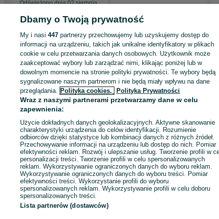
Odświeżono dnia 02 sierpnia
2026
Dbamy o Twoją prywatność
My i nasi
447
partnerzy przechowujemy lub uzyskujemy dostęp do
Strona główna
Rolnictwo
Części do maszyn rolniczych
Części do maszyn
informacji na urządzeniu, takich jak unikalne identyfikatory w plikach
rolniczych - Kujawsko-pomorskie
Części do maszyn rolniczych - Czernikowo
cookie w celu przetwarzania danych osobowych. Użytkownik może
zaakceptować wybory lub zarządzać nimi, klikając poniżej lub w
dowolnym momencie na stronie polityki prywatności. Te wybory będą
KATEGORIA
sygnalizowane naszym partnerom i nie będą miały wpływu na dane
przeglądania.
Polityka cookies,
Polityka Prywatności
Wraz z naszymi partnerami przetwarzamy dane w celu
ID:
486499804
Wyświetlenia: 18
zapewnienia:
Użycie dokładnych danych geolokalizacyjnych. Aktywne skanowanie
Zadzwoń / SMS
Wyślij wiadomość
charakterystyki urządzenia do celów identyfikacji. Rozumienie
odbiorców dzięki statystyce lub kombinacji danych z różnych źródeł.
Przechowywanie informacji na urządzeniu lub dostęp do nich. Pomiar
efektywności reklam. Rozwój i ulepszanie usług. Tworzenie profili w c
personalizacji treści. Tworzenie profili w celu spersonalizowanych
reklam. Wykorzystywanie ograniczonych danych do wyboru reklam.
Wykorzystywanie ograniczonych danych do wyboru treści. Pomiar
efektywności treści. Wykorzystanie profili do wyboru
spersonalizowanych reklam. Wykorzystywanie profili w celu doboru
spersonalizowanych treści.
Lista partnerów (dostawców)