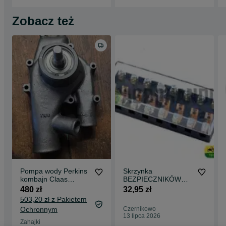
Zobacz też
Pompa wody Perkins
Skrzynka
kombajn Claas
BEZPIECZNIKÓW
Mercator Dominator
ZETOR 5211, 7211,
480 zł
32,95 zł
różne 6-cylindry
7245, 7745
503,20 zł z Pakietem
Perkins
Ochronnym
Czernikowo
13 lipca 2026
Zahajki