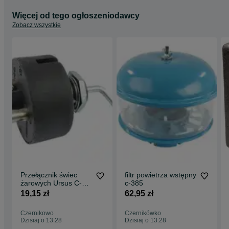
Więcej od tego ogłoszeniodawcy
Zobacz wszystkie
Przełącznik świec
filtr powietrza wstępny
żarowych Ursus C-
c-385
330
19,15 zł
62,95 zł
Czernikowo
Czernikówko
Dzisiaj o 13:28
Dzisiaj o 13:28