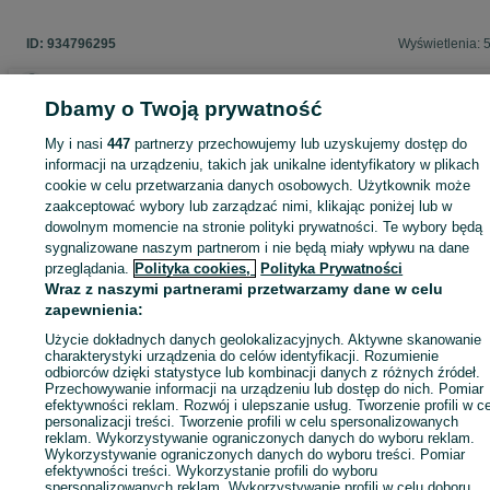
ID:
934796295
Wyświetlenia: 
Dbamy o Twoją prywatność
Zaloguj się lub załóż konto na OLX, aby skontaktować się z t
My i nasi
447
partnerzy przechowujemy lub uzyskujemy dostęp do
sprzedającym
informacji na urządzeniu, takich jak unikalne identyfikatory w plikach
cookie w celu przetwarzania danych osobowych. Użytkownik może
zaakceptować wybory lub zarządzać nimi, klikając poniżej lub w
dowolnym momencie na stronie polityki prywatności. Te wybory będą
Zaloguj się / Załóż konto
sygnalizowane naszym partnerom i nie będą miały wpływu na dane
przeglądania.
Polityka cookies,
Polityka Prywatności
Wraz z naszymi partnerami przetwarzamy dane w celu
Kup
zapewnienia:
Użycie dokładnych danych geolokalizacyjnych. Aktywne skanowanie
charakterystyki urządzenia do celów identyfikacji. Rozumienie
odbiorców dzięki statystyce lub kombinacji danych z różnych źródeł.
Przechowywanie informacji na urządzeniu lub dostęp do nich. Pomiar
efektywności reklam. Rozwój i ulepszanie usług. Tworzenie profili w c
personalizacji treści. Tworzenie profili w celu spersonalizowanych
reklam. Wykorzystywanie ograniczonych danych do wyboru reklam.
Wykorzystywanie ograniczonych danych do wyboru treści. Pomiar
efektywności treści. Wykorzystanie profili do wyboru
spersonalizowanych reklam. Wykorzystywanie profili w celu doboru