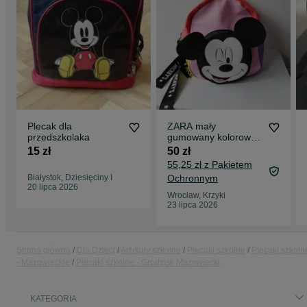
Plecak dla
ZARA mały
przedszkolaka
gumowany kolorowy
plecak plecaczek
15 zł
50 zł
dziecięcy Myszka Miki
55,25 zł z Pakietem
Białystok, Dziesięciny I
Ochronnym
20 lipca 2026
Wrocław, Krzyki
23 lipca 2026
Strona główna
Dla Dzieci
Artykuły szkolne
Plecaki szkolne
Plecaki szkoln
- Mazowieckie
Plecaki szkolne - Grodzisk Mazowiecki
KATEGORIA