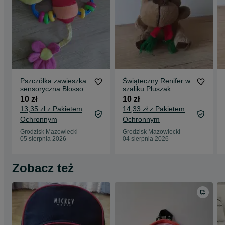
Pszczółka zawieszka
Świąteczny Renifer w
sensoryczna Blossom
szaliku Pluszak
Farm
Maskotka Pepsi
10 zł
10 zł
13,35 zł z Pakietem
14,33 zł z Pakietem
Ochronnym
Ochronnym
Grodzisk Mazowiecki
Grodzisk Mazowiecki
05 sierpnia 2026
04 sierpnia 2026
Zobacz też