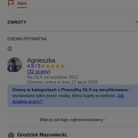
Zgłoś
ZWROTY
OSOBA PRYWATNA
Agnieszka
4.9
/
5
(
32 oceny
)
Na OLX od
września 2012
Ostatnio online w dniu 22 lipca 2026
Oceny w kategoriach z Przesyłką OLX są weryfikowane
i
wystawiane tylko przez osoby, które kupiły przedmiot.
Jak
działają oceny?
Więcej od tego ogłoszeniodawcy
Grodzisk Mazowiecki
,