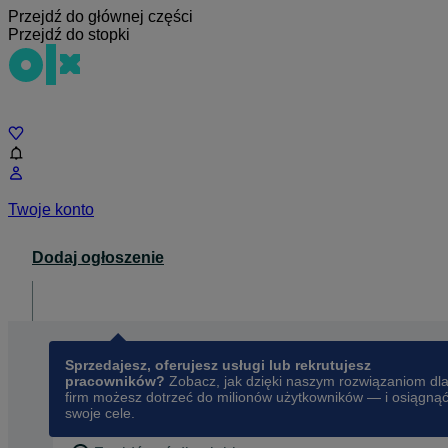
Przejdź do głównej części
Przejdź do stopki
Czat
Twoje konto
Dodaj ogłoszenie
Dla biznesu
opens in a new tab
Sprzedajesz, oferujesz usługi lub rekrutujesz
pracowników?
Zobacz, jak dzięki naszym rozwiązaniom dl
firm możesz dotrzeć do milionów użytkowników — i osiągną
swoje cele.