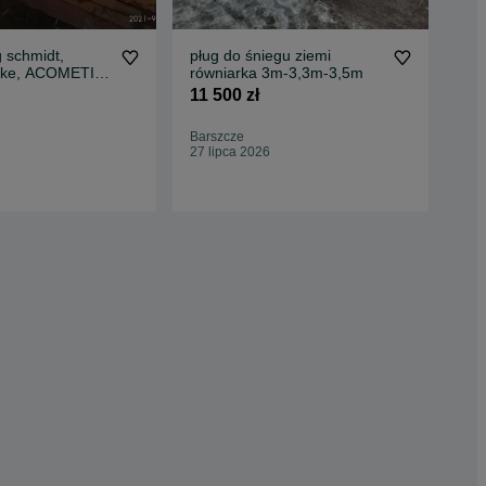
g schmidt,
pług do śniegu ziemi
Płu
oke, ACOMETIS;
równiarka 3m-3,3m-3,5m
płu
11 500 zł
10 
Barszcze
Luc
27 lipca 2026
10 