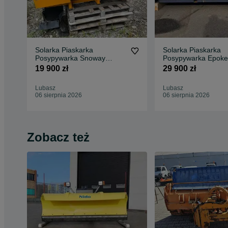
Solarka Piaskarka
Solarka Piaskarka
Posypywarka Snoway
Posypywarka Epoke
Epoke Schmidt Nido Stratos
Igloo Schmidt Stratos
19 900 zł
29 900 zł
silnik
Lubasz
Lubasz
06 sierpnia 2026
06 sierpnia 2026
Zobacz też