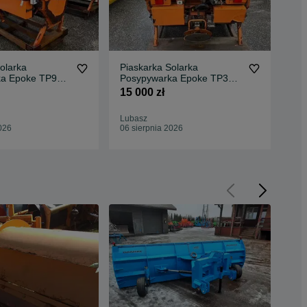
olarka
Piaskarka Solarka
Płu
ka Epoke TP9K
Posypywarka Epoke TP3K
odś
lm Schmidt WOM
solanka film Schmidt WOM
hyd
15 000 zł
8 9
Lubasz
Lub
026
06 sierpnia 2026
06 