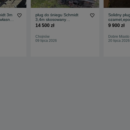
midt 3m
pług do śniegu Schmidt
Solidny płu
własny
3,4m skosowany
ozamet,ep
hydrauliczny czołownica
pług 4,4m
14 500 zł
9 900 zł
Chojnów
Dobre Miasto
09 lipca 2026
20 lipca 2026