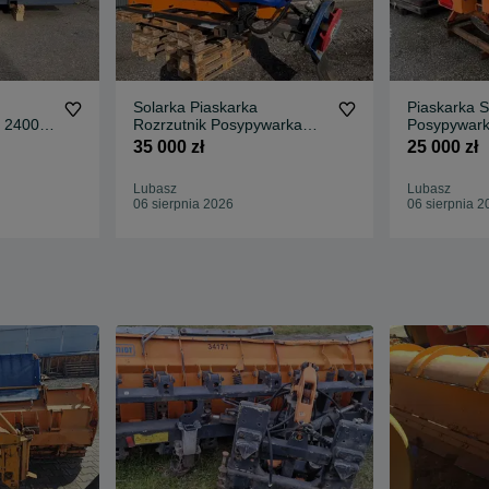
Solarka Piaskarka
Piaskarka S
 2400
Rozrzutnik Posypywarka
Posypywar
 silnik
Schmidt Nido Stratos Epoke
solanka fi
35 000 zł
25 000 zł
Lubasz
Lubasz
06 sierpnia 2026
06 sierpnia 2