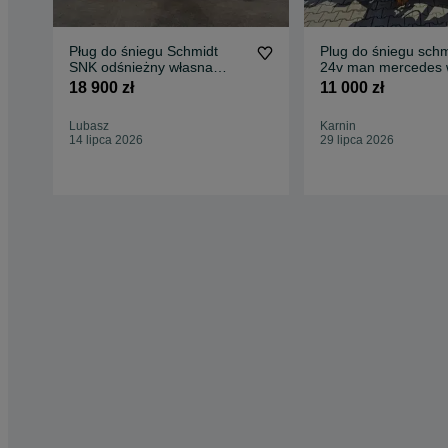
Pług do śniegu Schmidt
Plug do śniegu sch
SNK odśnieżny własna
24v man mercedes 
hydraulika bus dostawczy
naped elektryczny
18 900 zł
11 000 zł
Lubasz
Karnin
14 lipca 2026
29 lipca 2026