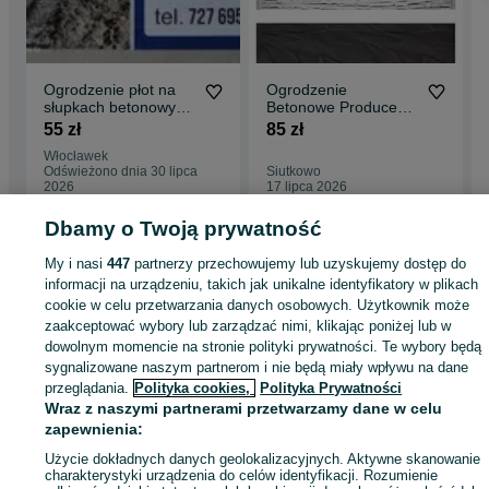
Ogrodzenie płot na
Ogrodzenie
słupkach betonowych
Betonowe Producent
siatka leśna
Różne Wzory Od Ręki
55 zł
85 zł
ogrodzenia
Włocławek
Odświeżono dnia 30 lipca
Siutkowo
2026
17 lipca 2026
Dbamy o Twoją prywatność
Strona główna
Budowa i Remont
Bramy i ogrodzenia
Przęsła
Przęsła -
My i nasi
447
partnerzy przechowujemy lub uzyskujemy dostęp do
Kujawsko-pomorskie
Przęsła - Topólka
informacji na urządzeniu, takich jak unikalne identyfikatory w plikach
cookie w celu przetwarzania danych osobowych. Użytkownik może
zaakceptować wybory lub zarządzać nimi, klikając poniżej lub w
KATEGORIA
dowolnym momencie na stronie polityki prywatności. Te wybory będą
sygnalizowane naszym partnerom i nie będą miały wpływu na dane
przeglądania.
Polityka cookies,
Polityka Prywatności
ID:
805725634
Wyświetlenia: 5
Wraz z naszymi partnerami przetwarzamy dane w celu
zapewnienia:
Zadzwoń / SMS
Wyślij wiadomość
Użycie dokładnych danych geolokalizacyjnych. Aktywne skanowanie
charakterystyki urządzenia do celów identyfikacji. Rozumienie