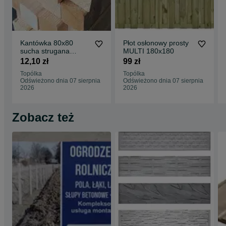
Kantówka 80x80
Płot osłonowy prosty
sucha strugana
MULTI 180x180
drewniana
12,10 zł
99 zł
Topólka
Topólka
Odświeżono dnia 07 sierpnia
Odświeżono dnia 07 sierpnia
2026
2026
Zobacz też