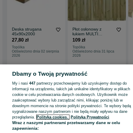
Deska strugana
Płot osłonowy z
45x90x2000
łukiem MULTI
180x180/160
27,80 zł
109 zł
Listwowy
Topólka
Topólka
Odświeżono dnia 02 sierpnia
Odświeżono dnia 31 lipca
2026
2026
Dbamy o Twoją prywatność
Strona główna
Budowa i Remont
Bramy i ogrodzenia
Siatki i panele
ogrodzeniowe
Siatki i panele ogrodzeniowe - Kujawsko-pomorskie
Siatki i
My i nasi
447
partnerzy przechowujemy lub uzyskujemy dostęp do
panele ogrodzeniowe - Topólka
informacji na urządzeniu, takich jak unikalne identyfikatory w plikach
cookie w celu przetwarzania danych osobowych. Użytkownik może
zaakceptować wybory lub zarządzać nimi, klikając poniżej lub w
KATEGORIA
dowolnym momencie na stronie polityki prywatności. Te wybory będą
sygnalizowane naszym partnerom i nie będą miały wpływu na dane
przeglądania.
Polityka cookies,
Polityka Prywatności
ID:
939171340
Wyświetlenia: 4
Wraz z naszymi partnerami przetwarzamy dane w celu
zapewnienia: