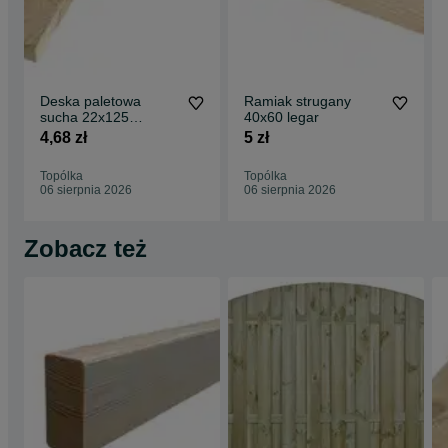
Deska paletowa
Ramiak strugany
sucha 22x125
40x60 legar
sosnowa
4,68 zł
5 zł
Topólka
Topólka
06 sierpnia 2026
06 sierpnia 2026
Zobacz też