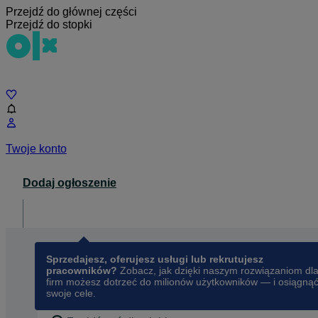
Przejdź do głównej części
Przejdź do stopki
Czat
Twoje konto
Dodaj ogłoszenie
Dla biznesu
opens in a new tab
Sprzedajesz, oferujesz usługi lub rekrutujesz
pracowników?
Zobacz, jak dzięki naszym rozwiązaniom dl
firm możesz dotrzeć do milionów użytkowników — i osiągną
swoje cele.