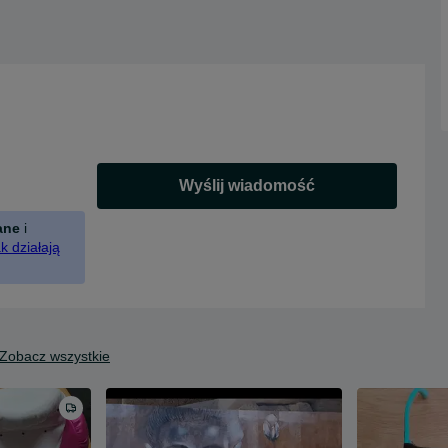
Wyślij wiadomość
ane
i
k działają
Zobacz wszystkie