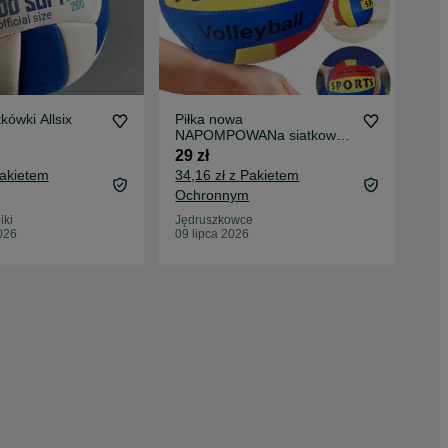
tkówki Allsix
Piłka nowa
Pil
NAPOMPOWANa siatkowa
rox
Szyta
29 zł
49 
Pakietem
34,16 zł z Pakietem
54,
Ochronnym
Oc
iki
Jędruszkowce
Lub
026
09 lipca 2026
09 