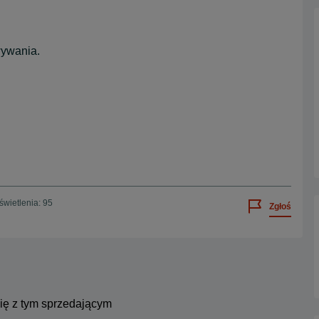
wywania.
wietlenia: 95
Zgłoś
się z tym sprzedającym