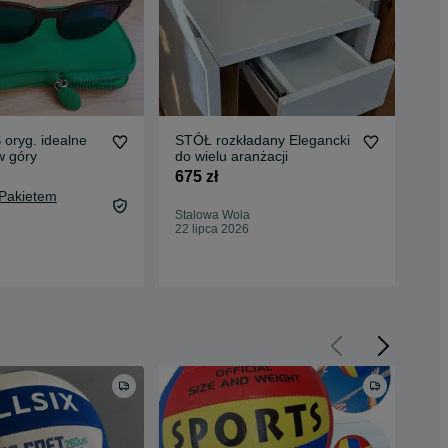
oryg. idealne
STÓŁ rozkładany Elegancki
HAV
w góry
do wielu aranżacji
175
675 zł
186
 Pakietem
Oc
Stalowa Wola
Sta
22 lipca 2026
10 