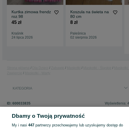
Kurtka zimowa frendz
Koszula na świeta na
roz.98
80 cm
45 zł
8 zł
Kraśnik
Paleśnica
24 lipca 2026
02 sierpnia 2026
Strona główna
Dla Dzieci
Zabawki
Maskotki
Maskotki - Śląskie
Maskotki 
Zawiercie
Maskotki - Warty
KATEGORIA
ID:
600033835
Wyświetlenia: 
Dbamy o Twoją prywatność
My i nasi
447
partnerzy przechowujemy lub uzyskujemy dostęp do