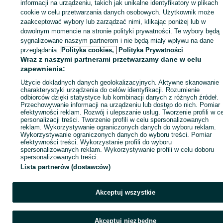
Zaloguj się lub załóż konto na OLX, aby skontaktować się z t
informacji na urządzeniu, takich jak unikalne identyfikatory w plikach
sprzedającym
cookie w celu przetwarzania danych osobowych. Użytkownik może
zaakceptować wybory lub zarządzać nimi, klikając poniżej lub w
dowolnym momencie na stronie polityki prywatności. Te wybory będą
sygnalizowane naszym partnerom i nie będą miały wpływu na dane
Zaloguj się / Załóż konto
przeglądania.
Polityka cookies,
Polityka Prywatności
Wraz z naszymi partnerami przetwarzamy dane w celu
Wyślij wiadomość
Kup
zapewnienia:
Użycie dokładnych danych geolokalizacyjnych. Aktywne skanowanie
charakterystyki urządzenia do celów identyfikacji. Rozumienie
odbiorców dzięki statystyce lub kombinacji danych z różnych źródeł.
Przechowywanie informacji na urządzeniu lub dostęp do nich. Pomiar
efektywności reklam. Rozwój i ulepszanie usług. Tworzenie profili w c
personalizacji treści. Tworzenie profili w celu spersonalizowanych
reklam. Wykorzystywanie ograniczonych danych do wyboru reklam.
Wykorzystywanie ograniczonych danych do wyboru treści. Pomiar
efektywności treści. Wykorzystanie profili do wyboru
spersonalizowanych reklam. Wykorzystywanie profili w celu doboru
spersonalizowanych treści.
Lista partnerów (dostawców)
Akceptuj wszystkie
Akceptuj niezbędne