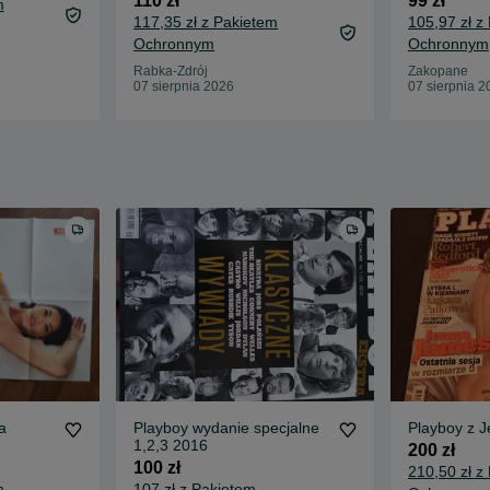
110 zł
99 zł
m
117,35 zł z Pakietem
105,97 zł z
Ochronnym
Ochronnym
Rabka-Zdrój
Zakopane
07 sierpnia 2026
07 sierpnia 2
a
Playboy wydanie specjalne
Playboy z 
1,2,3 2016
200 zł
100 zł
210,50 zł z
m
107 zł z Pakietem