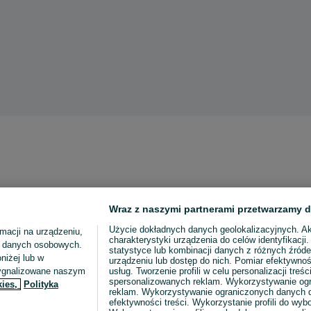
Wraz z naszymi partnerami przetwarzamy d
Użycie dokładnych danych geolokalizacyjnych. A
macji na urządzeniu,
charakterystyki urządzenia do celów identyfikacji
ia danych osobowych.
statystyce lub kombinacji danych z różnych źróde
niżej lub w
urządzeniu lub dostęp do nich. Pomiar efektywnoś
sygnalizowane naszym
usług. Tworzenie profili w celu personalizacji treści
spersonalizowanych reklam. Wykorzystywanie og
kies,
Polityka
reklam. Wykorzystywanie ograniczonych danych d
efektywności treści. Wykorzystanie profili do wy