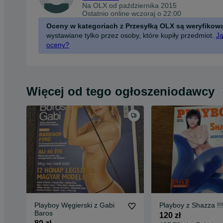
Na OLX od
października 2015
Ostatnio online wczoraj o 22:00
Oceny w kategoriach z Przesyłką OLX są weryfikow
wystawiane tylko przez osoby, które kupiły przedmiot.
Ja
oceny?
Więcej od tego ogłoszeniodawcy
Playboy Węgierski z Gabi
Playboy z Shazza !!!
Baros
120 zł