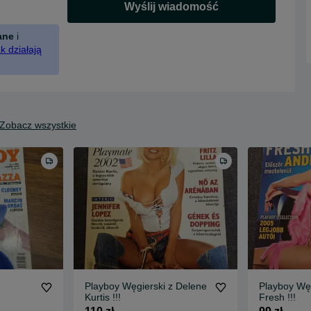
Wyślij wiadomość
ane
i
k działają
Zobacz wszystkie
Playboy Węgierski z Delene
Playboy Węg
Kurtis !!!
Fresh !!!