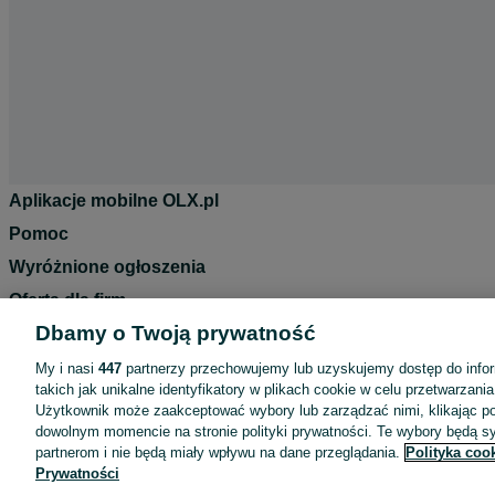
Aplikacje mobilne OLX.pl
Pomoc
Wyróżnione ogłoszenia
Oferta dla firm
Dbamy o Twoją prywatność
Blog
Regulamin
My i nasi
447
partnerzy przechowujemy lub uzyskujemy dostęp do infor
takich jak unikalne identyfikatory w plikach cookie w celu przetwarzan
Polityka prywatności
Użytkownik może zaakceptować wybory lub zarządzać nimi, klikając po
Reklama
dowolnym momencie na stronie polityki prywatności. Te wybory będą 
partnerom i nie będą miały wpływu na dane przeglądania.
Polityka coo
Informacja o realizowanej strategii podatkowej
Prywatności