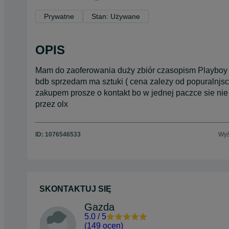
Prywatne
Stan: Używane
OPIS
Mam do zaoferowania duży zbiór czasopism Playboy w
bdb sprzedam ma sztuki ( cena zalezy od popuralnjsci 
zakupem prosze o kontakt bo w jednej paczce sie ni
przez olx
ID:
1076546533
Wyś
SKONTAKTUJ SIĘ
Gazda
5.0
/
5
(
149 ocen
)