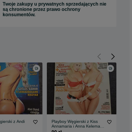
Twoje zakupy u prywatnych sprzedających nie
są chronione przez prawo ochrony
konsumentów.
ierski z Andi
Playboy Węgierski z Kiss
Pla
Annamaria i Anna Keleman
100
!!!