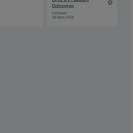
Ochronnym
Oc
Łochowo
Sos
16 lipca 2026
03 