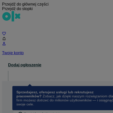
Przejdź do głównej części
Przejdź do stopki
Czat
Twoje konto
Dodaj ogłoszenie
Dla biznesu
opens in a new tab
Sprzedajesz, oferujesz usługi lub rekrutujesz
pracowników?
Zobacz, jak dzięki naszym rozwiązaniom dl
firm możesz dotrzeć do milionów użytkowników — i osiągną
swoje cele.