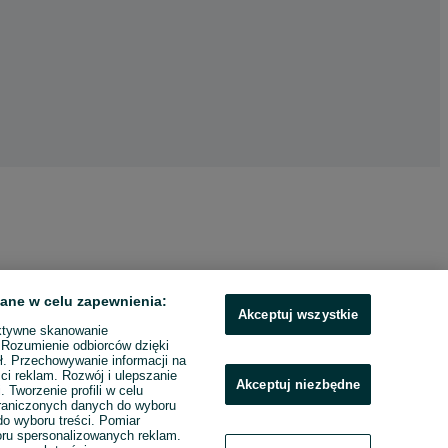
ane w celu zapewnienia:
Akceptuj wszystkie
ktywne skanowanie
. Rozumienie odbiorców dzięki
ł. Przechowywanie informacji na
ci reklam. Rozwój i ulepszanie
Akceptuj niezbędne
. Tworzenie profili w celu
raniczonych danych do wyboru
o wyboru treści. Pomiar
boru spersonalizowanych reklam.