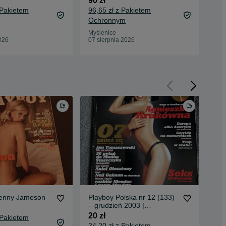
90 zł
107
 Pakietem
96,65 zł z Pakietem
Oc
Ochronnym
Rab
07 
Myślenice
026
07 sierpnia 2026
Jenny Jameson
Playboy Polska nr 12 (133)
Kol
– grudzień 2003 |
pol
Agnieszka Krukówna
20 zł
2 8
 Pakietem
24,20 zł z Pakietem
2 8