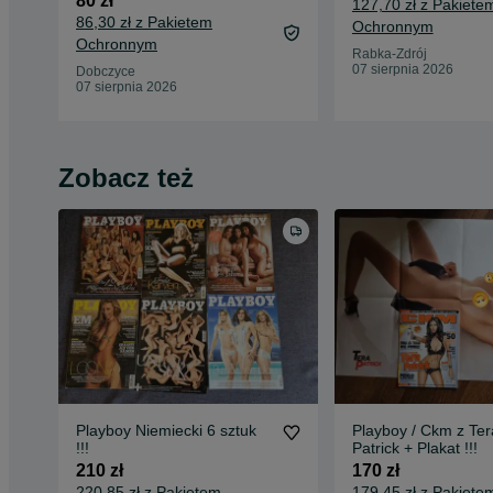
80 zł
127,70 zł z Pakiete
86,30 zł z Pakietem
Ochronnym
Ochronnym
Rabka-Zdrój
07 sierpnia 2026
Dobczyce
07 sierpnia 2026
Zobacz też
Playboy Niemiecki 6 sztuk
Playboy / Ckm z Ter
!!!
Patrick + Plakat !!!
210 zł
170 zł
220,85 zł z Pakietem
179,45 zł z Pakiete