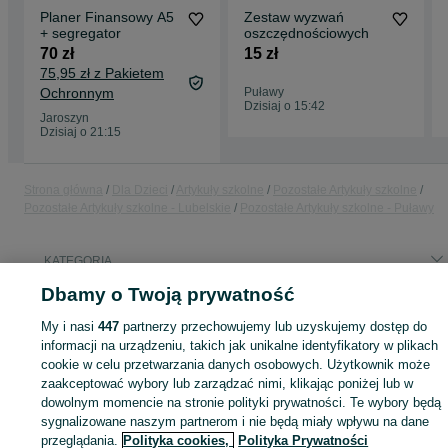
Planer Finansowy A5
Zestaw wyzwań
+ segregator
oszczędnościowych
70 zł
15 zł
75,95 zł z Pakietem
Ochronnym
Puławy
Dzisiaj o 15:42
Jaroszyn
Dzisiaj o 21:15
Strona główna
Dla Dzieci
Artykuły szkolne
Pozostałe Artykuły szkolne
Pozostałe Artykuły szkolne - Lubelskie
Pozostałe Artykuły szkolne - Puławy
KATEGORIA
Dbamy o Twoją prywatność
ID:
1027585661
Wyświetlenia: 
My i nasi
447
partnerzy przechowujemy lub uzyskujemy dostęp do
informacji na urządzeniu, takich jak unikalne identyfikatory w plikach
cookie w celu przetwarzania danych osobowych. Użytkownik może
zaakceptować wybory lub zarządzać nimi, klikając poniżej lub w
dowolnym momencie na stronie polityki prywatności. Te wybory będą
Zaloguj się lub załóż konto na OLX, aby skontaktować się z t
sprzedającym
sygnalizowane naszym partnerom i nie będą miały wpływu na dane
przeglądania.
Polityka cookies,
Polityka Prywatności