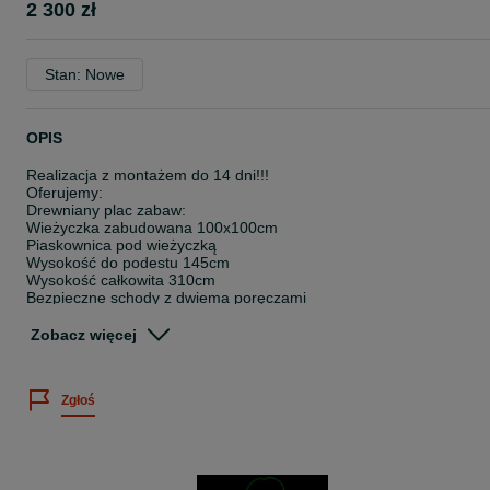
2 300 zł
Stan: Nowe
OPIS
Realizacja z montażem do 14 dni!!!
Oferujemy:
Drewniany plac zabaw:
Wieżyczka zabudowana 100x100cm
Piaskownica pod wieżyczką
Wysokość do podestu 145cm
Wysokość całkowita 310cm
Bezpieczne schody z dwiema poręczami
Huśtawka z dwoma siedziskami typu deska
Ślizg/Zjeżdżalnia 3m
Zobacz więcej
Całość impregnowana Drewnochronem w kolorze z podanej palety
na ostatnim zięciu
Zgłoś
Opcje dodatkowe za dopłatą:
Stolik z ławeczką pod wieżyczką (zamiast piaskownicy) - 350zł
Malowanie w kolorze z poza palety barw
Transport 1,2zł/km w dwie strony