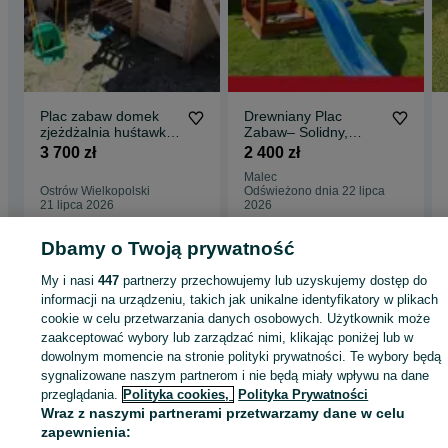
Plac zabaw domek
Drewniany Plac
zjeżdżalnia huśtawka
Zabaw– Solidny,
piaskownica ścianka
Bezpieczny,
3 700 zł
2 400 zł
wspinaczkowa
Bezpośrednio od
Malec
Producenta!
Ostrów Wielkopolski
Odświeżono dnia 22 lipca
21 lipca 2026
2026
Dbamy o Twoją prywatność
Strona główna
Dom i Ogród
Ogród
Dekoracje ogrodowe
Dekoracje
My i nasi
447
partnerzy przechowujemy lub uzyskujemy dostęp do
ogrodowe - Śląskie
Dekoracje ogrodowe - Aleksandria Druga
informacji na urządzeniu, takich jak unikalne identyfikatory w plikach
cookie w celu przetwarzania danych osobowych. Użytkownik może
zaakceptować wybory lub zarządzać nimi, klikając poniżej lub w
KATEGORIA
dowolnym momencie na stronie polityki prywatności. Te wybory będą
sygnalizowane naszym partnerom i nie będą miały wpływu na dane
ID:
1067958408
Wyświetlenia: 
przeglądania.
Polityka cookies,
Polityka Prywatności
Wraz z naszymi partnerami przetwarzamy dane w celu
zapewnienia: