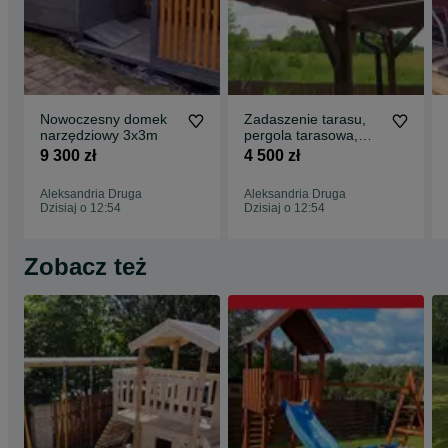
Nowoczesny domek
Zadaszenie tarasu,
narzędziowy 3x3m
pergola tarasowa,
altana, wiata,
9 300 zł
4 500 zł
poliwęglan 16mm
Aleksandria Druga
Aleksandria Druga
Dzisiaj o 12:54
Dzisiaj o 12:54
Zobacz też