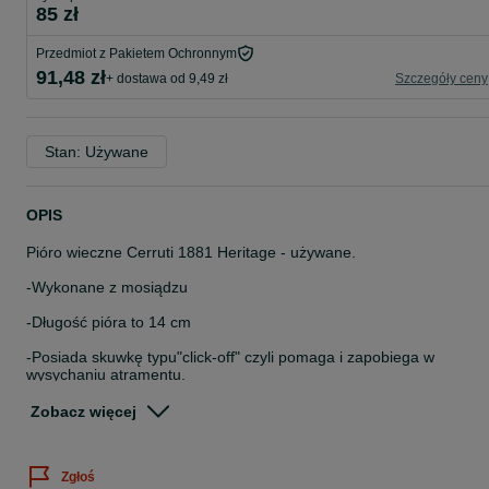
85 zł
Przedmiot z Pakietem Ochronnym
91,48 zł
+ dostawa od 9,49 zł
Szczegóły ceny
Stan: Używane
OPIS
Pióro wieczne Cerruti 1881 Heritage - używane.
-Wykonane z mosiądzu
-Długość pióra to 14 cm
-Posiada skuwkę typu"click-off" czyli pomaga i zapobiega w
wysychaniu atramentu.
-Suwka ma grawerunek
Zobacz więcej
-Pióro wieczne marki Cerruti 1881 Heritage to elegancki i klasyczn
dodatek do biurka
Zgłoś