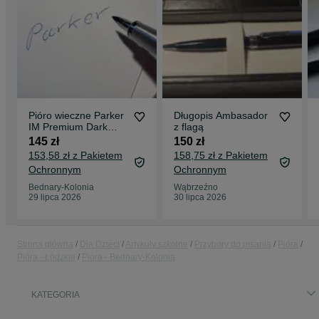
Pióro wieczne Parker
Długopis Ambasador
IM Premium Dark
z flagą
Espresso
145 zł
150 zł
153,58 zł z Pakietem
158,75 zł z Pakietem
Ochronnym
Ochronnym
Bednary-Kolonia
Wąbrzeźno
29 lipca 2026
30 lipca 2026
Strona główna
Dla Dzieci
Artykuły szkolne
Przybory do pisania
Pióra
Pióra - Łódzkie
Pióra - Bednary-Kolonia
KATEGORIA