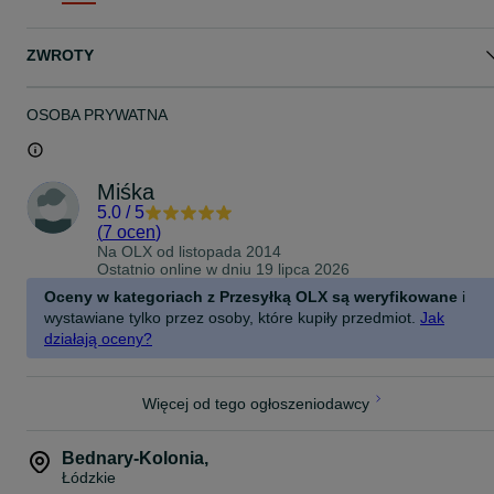
-Stan Bardzo dobry minus za ślady użytkowania
-Pióro sprawne piszące
ZWROTY
OSOBA PRYWATNA
Miśka
5.0
/
5
(
7 ocen
)
Na OLX od
listopada 2014
Ostatnio online w dniu 19 lipca 2026
Oceny w kategoriach z Przesyłką OLX są weryfikowane
i
wystawiane tylko przez osoby, które kupiły przedmiot.
Jak
działają oceny?
Więcej od tego ogłoszeniodawcy
Bednary-Kolonia
,
Łódzkie