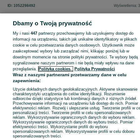
ID:
1052298492
Wyświetlenia: 
Dbamy o Twoją prywatność
My i nasi
447
partnerzy przechowujemy lub uzyskujemy dostęp do
Zaloguj się lub załóż konto na OLX, aby skontaktować się z t
informacji na urządzeniu, takich jak unikalne identyfikatory w plikach
sprzedającym
cookie w celu przetwarzania danych osobowych. Użytkownik może
zaakceptować wybory lub zarządzać nimi, klikając poniżej lub w
dowolnym momencie na stronie polityki prywatności. Te wybory będą
Zaloguj się / Załóż konto
sygnalizowane naszym partnerom i nie będą miały wpływu na dane
przeglądania.
Polityka cookies,
Polityka Prywatności
Wraz z naszymi partnerami przetwarzamy dane w celu
Kup
zapewnienia:
Użycie dokładnych danych geolokalizacyjnych. Aktywne skanowanie
charakterystyki urządzenia do celów identyfikacji. Rozumienie
odbiorców dzięki statystyce lub kombinacji danych z różnych źródeł.
Przechowywanie informacji na urządzeniu lub dostęp do nich. Pomiar
efektywności reklam. Rozwój i ulepszanie usług. Tworzenie profili w c
personalizacji treści. Tworzenie profili w celu spersonalizowanych
reklam. Wykorzystywanie ograniczonych danych do wyboru reklam.
Wykorzystywanie ograniczonych danych do wyboru treści. Pomiar
efektywności treści. Wykorzystanie profili do wyboru
spersonalizowanych reklam. Wykorzystywanie profili w celu doboru
spersonalizowanych treści.