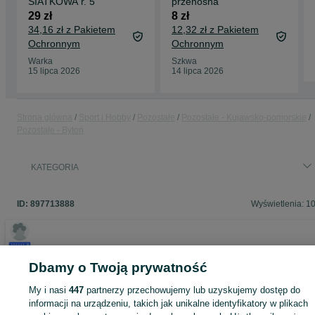
SIATKOWA r. 5
przenośna
29 zł
8 zł
34,16 zł z Pakietem
12,32 zł z Pakietem
Ochronnym
Ochronnym
Warka
Szkwa
15 lipca 2026
14 lipca 2026
Strona główna
Sport i Hobby
Pozostałe
Pozostałe - Kujawsko-pomorskie
Pozostałe - Bytoń
KATEGORIA
ID:
897713888
Wyświetlenia: 1
Dbamy o Twoją prywatność
Zaloguj się lub załóż konto na OLX, aby skontaktować się z t
sprzedającym
My i nasi
447
partnerzy przechowujemy lub uzyskujemy dostęp do
informacji na urządzeniu, takich jak unikalne identyfikatory w plikach