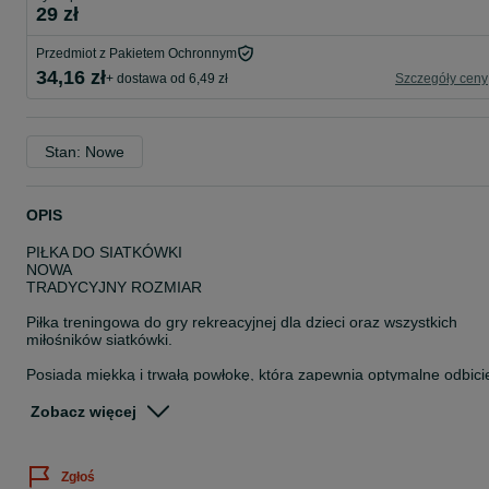
29 zł
Przedmiot z Pakietem Ochronnym
34,16 zł
+ dostawa od 6,49 zł
Szczegóły ceny
Stan: Nowe
OPIS
PIŁKA DO SIATKÓWKI
NOWA
TRADYCYJNY ROZMIAR
Piłka treningowa do gry rekreacyjnej dla dzieci oraz wszystkich
miłośników siatkówki.
Posiada miękką i trwałą powłokę, która zapewnia optymalne odbici
oraz co za tym idzie, wysoki komfort gry.
Zobacz więcej
Idealnie sprawdzi się podczas zabawy w domu, na świeżym
powietrzu w ogrodzie, nad jeziorem, na plaży czy podczas gier i
zabaw w szkole lub przedszkolu.
Zgłoś