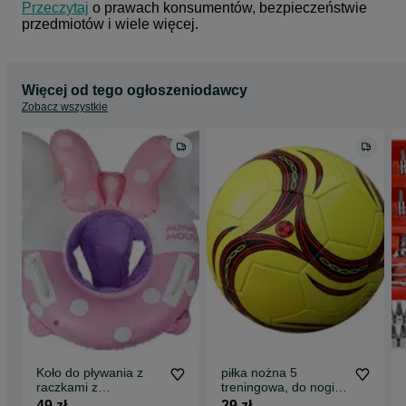
Przeczytaj
 o prawach konsumentów, bezpieczeństwie 
przedmiotów i wiele więcej.
Więcej od tego ogłoszeniodawcy
Zobacz wszystkie
Koło do pływania z
piłka nożna 5
raczkami z
treningowa, do nogi,
siedziskiem
kolorowa, do gry
49 zł
29 zł