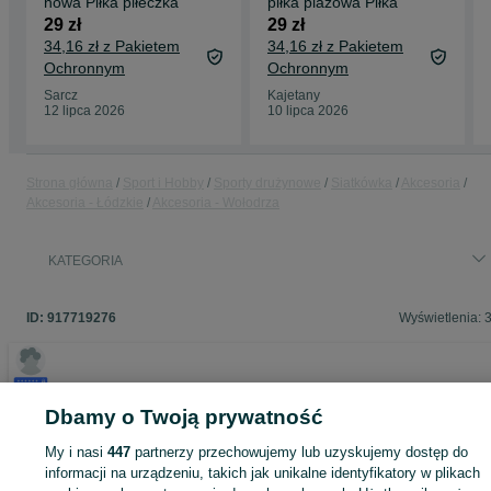
nowa Piłka piłeczka
piłka plażowa Piłka
29 zł
29 zł
34,16 zł z Pakietem
34,16 zł z Pakietem
Ochronnym
Ochronnym
Sarcz
Kajetany
12 lipca 2026
10 lipca 2026
Strona główna
Sport i Hobby
Sporty drużynowe
Siatkówka
Akcesoria
Akcesoria - Łódzkie
Akcesoria - Wołodrza
KATEGORIA
ID:
917719276
Wyświetlenia: 
Dbamy o Twoją prywatność
Zaloguj się lub załóż konto na OLX, aby skontaktować się z t
sprzedającym
My i nasi
447
partnerzy przechowujemy lub uzyskujemy dostęp do
informacji na urządzeniu, takich jak unikalne identyfikatory w plikach