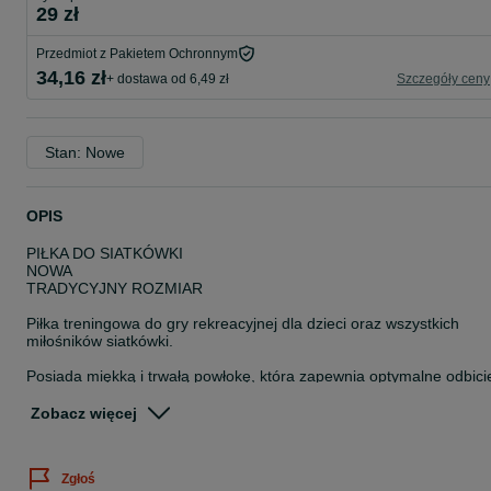
29 zł
Przedmiot z Pakietem Ochronnym
34,16 zł
+ dostawa od 6,49 zł
Szczegóły ceny
Stan: Nowe
OPIS
PIŁKA DO SIATKÓWKI
NOWA
TRADYCYJNY ROZMIAR
Piłka treningowa do gry rekreacyjnej dla dzieci oraz wszystkich
miłośników siatkówki.
Posiada miękką i trwałą powłokę, która zapewnia optymalne odbici
oraz co za tym idzie, wysoki komfort gry.
Zobacz więcej
Idealnie sprawdzi się podczas zabawy w domu, na świeżym
powietrzu w ogrodzie, nad jeziorem, na plaży czy podczas gier i
zabaw w szkole lub przedszkolu.
Zgłoś