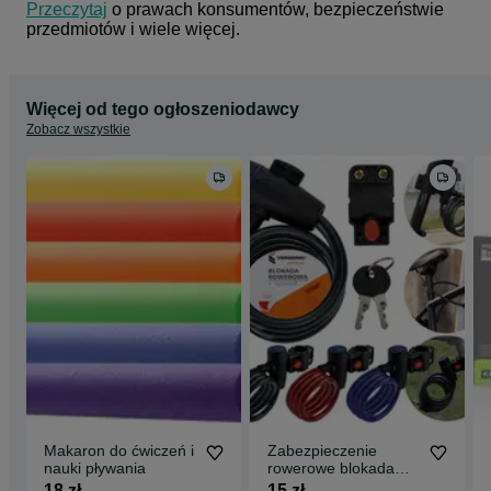
Przeczytaj
 o prawach konsumentów, bezpieczeństwie 
przedmiotów i wiele więcej.
Więcej od tego ogłoszeniodawcy
Zobacz wszystkie
Makaron do ćwiczeń i
Zabezpieczenie
nauki pływania
rowerowe blokada
rowerowa
18 zł
15 zł