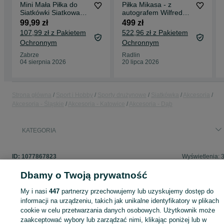
Mini Mała Piłka do
Piłka Mikasa - z
Siatkówki Siatkowa
autografem Wilfredo
MIKASA Siatkowa
Leon
99,99 zł
499 zł
Halowa V1.5W
107,99 zł z Pakietem
522,96 zł z Pakietem
Ochronnym
Ochronnym
Zabrze
Radlin
04 sierpnia 2026
20 lipca 2026
Strona główna
Sport i Hobby
Sporty drużynowe
Siatkówka
Akcesoria
Akcesoria - Śląskie
Akcesoria - Katowice
Akcesoria - Dąb
KATEGORIA
ID:
1077867823
Wyświetlenia: 
Dbamy o Twoją prywatność
My i nasi
447
partnerzy przechowujemy lub uzyskujemy dostęp do
informacji na urządzeniu, takich jak unikalne identyfikatory w plikach
Zaloguj się lub załóż konto na OLX, aby skontaktować się z t
cookie w celu przetwarzania danych osobowych. Użytkownik może
sprzedającym
zaakceptować wybory lub zarządzać nimi, klikając poniżej lub w