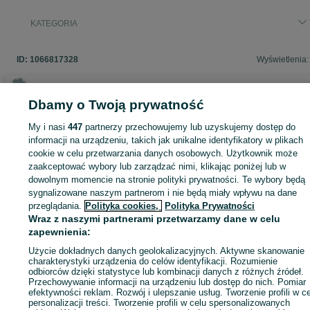
KATEGORIA
ID:
1066817328
Wyświetlenia:
Dbamy o Twoją prywatność
Zaloguj się lub załóż konto na OLX, aby skontaktować się z t
My i nasi
447
partnerzy przechowujemy lub uzyskujemy dostęp do
sprzedającym
informacji na urządzeniu, takich jak unikalne identyfikatory w plikach
cookie w celu przetwarzania danych osobowych. Użytkownik może
zaakceptować wybory lub zarządzać nimi, klikając poniżej lub w
dowolnym momencie na stronie polityki prywatności. Te wybory będą
Zaloguj się / Załóż konto
sygnalizowane naszym partnerom i nie będą miały wpływu na dane
przeglądania.
Polityka cookies,
Polityka Prywatności
Kup
Wraz z naszymi partnerami przetwarzamy dane w celu
zapewnienia:
Użycie dokładnych danych geolokalizacyjnych. Aktywne skanowanie
charakterystyki urządzenia do celów identyfikacji. Rozumienie
odbiorców dzięki statystyce lub kombinacji danych z różnych źródeł.
Przechowywanie informacji na urządzeniu lub dostęp do nich. Pomiar
efektywności reklam. Rozwój i ulepszanie usług. Tworzenie profili w c
personalizacji treści. Tworzenie profili w celu spersonalizowanych