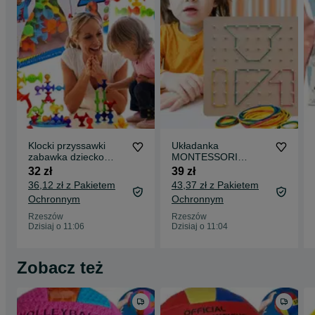
Klocki przyssawki
Układanka
zabawka dziecko
MONTESSORI
prezent
drewniana z gumkami
32 zł
39 zł
83 el.
36,12 zł z Pakietem
43,37 zł z Pakietem
Ochronnym
Ochronnym
Rzeszów
Rzeszów
Dzisiaj o 11:06
Dzisiaj o 11:04
Zobacz też