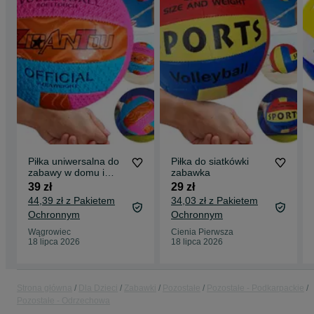
Piłka uniwersalna do
Piłka do siatkówki
zabawy w domu i
zabawka
ogrodzie
39 zł
29 zł
44,39 zł z Pakietem
34,03 zł z Pakietem
Ochronnym
Ochronnym
Wągrowiec
Cienia Pierwsza
18 lipca 2026
18 lipca 2026
Strona główna
Dla Dzieci
Zabawki
Pozostałe
Pozostałe - Podkarpackie
Pozostałe - Odrzechowa