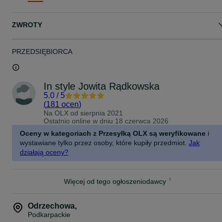
przy braku dostępnego koloru wysyłamy losowo dostępny na
magazynie
ZWROTY
PRZEDSIĘBIORCA
In style Jowita Rądkowska
5.0
/
5
(
181 ocen
)
Na OLX od
sierpnia 2021
Ostatnio online w dniu 18 czerwca 2026
Oceny w kategoriach z Przesyłką OLX są weryfikowane
i
wystawiane tylko przez osoby, które kupiły przedmiot.
Jak
działają oceny?
Więcej od tego ogłoszeniodawcy
Odrzechowa
,
Podkarpackie