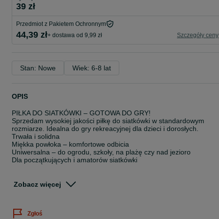
39 zł
Przedmiot z Pakietem Ochronnym
44,39 zł
+ dostawa od 9,99 zł
Szczegóły ceny
Stan: Nowe
Wiek: 6-8 lat
OPIS
PIŁKA DO SIATKÓWKI – GOTOWA DO GRY!
Sprzedam wysokiej jakości piłkę do siatkówki w standardowym
rozmiarze. Idealna do gry rekreacyjnej dla dzieci i dorosłych.
Trwała i solidna
Miękka powłoka – komfortowe odbicia
Uniwersalna – do ogrodu, szkoły, na plażę czy nad jezioro
Dla początkujących i amatorów siatkówki
Parametry:
• Standardowy rozmiar (rozmiar 5)
Zobacz więcej
• Obwód: 65–67 cm (w zależności od napompowania)
Wysyłana napompowana – nie musisz nic robić, grasz od razu!
Świetny wybór na prezent lub aktywne spędzanie czasu
Zgłoś
Kupujesz kolor piłki jak na aukcji