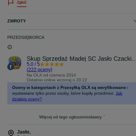
Zgłoś
Zapraszamy do obejrzenia:
MADEJ S.C. KOMIS SKUP SPRZEDAŻ
ul. Czackiego 10
38-200 Jasło
ZWROTY
Czynne: PN-PT: 9-17, SB: 9-13
Tel. 13*44*81*000
PRZEDSIĘBIORCA
Skup Sprzedaż Madej SC Jasło
5.0
/
5
(
222 oceny
)
Na OLX od
czerwca 2014
Ostatnio online wczoraj o 20:22
Oceny w kategoriach z Przesyłką OLX są weryfikowane
i
wystawiane tylko przez osoby, które kupiły przedmiot.
Jak
działają oceny?
Więcej od tego ogłoszeniodawcy
Jasło
,