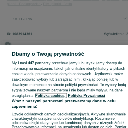
pilarki - Podkarpackie
Piły i pilarki - Jasło
KATEGORIA
ID:
1083914361
Wyświetlenia: 
Dbamy o Twoją prywatność
Zaloguj się lub załóż konto na OLX, aby skontaktować się z t
My i nasi
447
partnerzy przechowujemy lub uzyskujemy dostęp do
sprzedającym
informacji na urządzeniu, takich jak unikalne identyfikatory w plikach
cookie w celu przetwarzania danych osobowych. Użytkownik może
zaakceptować wybory lub zarządzać nimi, klikając poniżej lub w
Zaloguj się / Załóż konto
dowolnym momencie na stronie polityki prywatności. Te wybory będą
sygnalizowane naszym partnerom i nie będą miały wpływu na dane
przeglądania.
Polityka cookies,
Polityka Prywatności
Kup
Wraz z naszymi partnerami przetwarzamy dane w celu
zapewnienia:
Użycie dokładnych danych geolokalizacyjnych. Aktywne skanowanie
charakterystyki urządzenia do celów identyfikacji. Rozumienie
odbiorców dzięki statystyce lub kombinacji danych z różnych źródeł.
Przechowywanie informacji na urządzeniu lub dostęp do nich. Pomiar