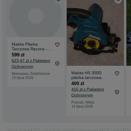
Makita Pilarka
Tarczowa Ręczna -
Twoje Narzędzie
599 zł
Precyzyjnych Cięć
623,47 zł z Pakietem
Ochronnym
Makita HS 300D
Warszawa, Śródmieście
pilarka tarczowa
15 lipca 2026
10,8V 85 mm + tarcze
400 zł
Drel
415 zł z Pakietem
Ochronnym
Poznań, Wilda
14 lipca 2026
Strona główna
Dom i Ogród
Narzędzia
Elektronarzędzia
Piły i pilarki
Piły