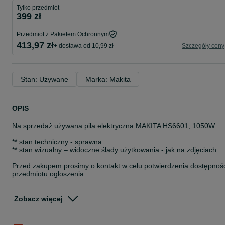
Tylko przedmiot
399 zł
Przedmiot z Pakietem Ochronnym
413,97 zł
+ dostawa od 10,99 zł
Szczegóły ceny
Stan: Używane
Marka: Makita
OPIS
Na sprzedaż używana piła elektryczna MAKITA HS6601, 1050W
** stan techniczny - sprawna
** stan wizualny – widoczne ślady użytkowania - jak na zdjęciach
Przed zakupem prosimy o kontakt w celu potwierdzenia dostępnoś
przedmiotu ogłoszenia
Do zakupu dołączamy paragon lub na życzenie fakturę (faktura
procedura marży)
Zobacz więcej
Możliwa wysyłka kurierem (27 zł)
Zapraszamy na inne nasze ogłoszenia!