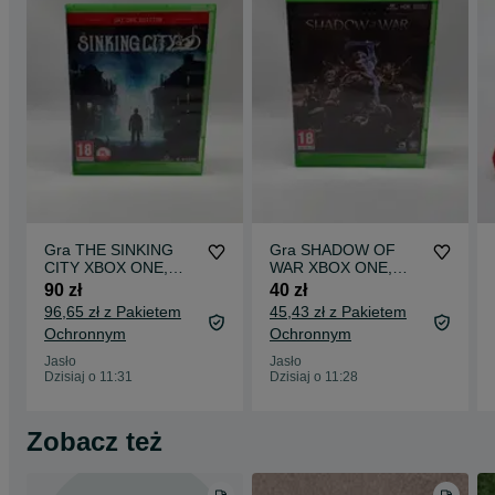
Gra THE SINKING
Gra SHADOW OF
CITY XBOX ONE,
WAR XBOX ONE,
Komis Jasło
Komis Jasło
90 zł
40 zł
Czackiego
Czackiego
96,65 zł z Pakietem
45,43 zł z Pakietem
Ochronnym
Ochronnym
Jasło
Jasło
Dzisiaj o 11:31
Dzisiaj o 11:28
Zobacz też