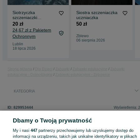
Siotrzyczka
Siostra szczeniaczka
szczeniaczki
uczniaczka
uczniaczka
20 zł
50 zł
24,67 zł z Pakietem
Ochronnym
Zblewo
06 sierpnia 2026
Lublin
18 lipca 2026
Strona główna
Dla Dzieci
Zabawki
Zabawki edukacyjne
Zabawki
edukacyjne - Dolnośląskie
Zabawki edukacyjne - Zębowice
KATEGORIA
ID:
829953444
Wyświetlenia: 
Dbamy o Twoją prywatność
My i nasi
447
partnerzy przechowujemy lub uzyskujemy dostęp do
Zaloguj się lub załóż konto na OLX, aby skontaktować się z t
informacji na urządzeniu, takich jak unikalne identyfikatory w plikach