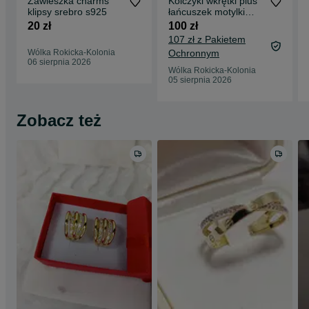
Zawieszka charms
Kolczyki wkrętki plus
klipsy srebro s925
łańcuszek motylki
srebro s925
20 zł
100 zł
pozłacane
107 zł z Pakietem
Wólka Rokicka-Kolonia
Ochronnym
06 sierpnia 2026
Wólka Rokicka-Kolonia
05 sierpnia 2026
Zobacz też