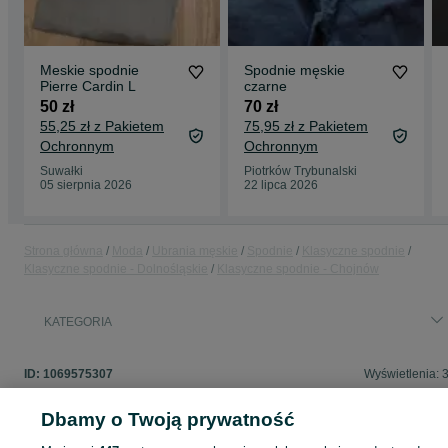
Meskie spodnie
Spodnie męskie
Pierre Cardin L
czarne
50 zł
70 zł
55,25 zł z Pakietem
75,95 zł z Pakietem
Ochronnym
Ochronnym
Suwałki
Piotrków Trybunalski
05 sierpnia 2026
22 lipca 2026
Strona główna
Moda
Ubrania męskie
Spodnie
Klasyczne spodnie
Klasyczne spodnie - Dolnośląskie
Klasyczne spodnie - Chojnów
KATEGORIA
ID:
1069575307
Wyświetlenia: 
Dbamy o Twoją prywatność