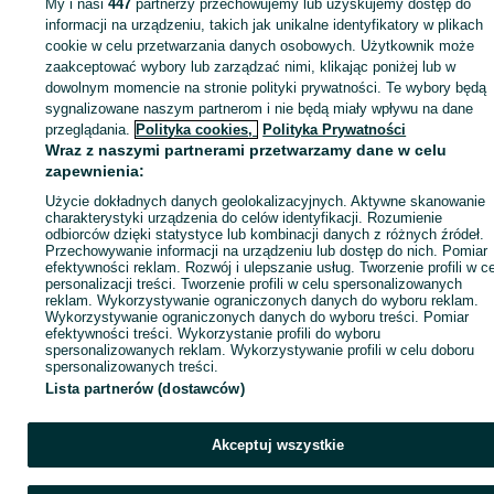
My i nasi
447
partnerzy przechowujemy lub uzyskujemy dostęp do
Zaloguj się lub załóż konto na OLX, aby skontaktować się z t
informacji na urządzeniu, takich jak unikalne identyfikatory w plikach
sprzedającym
cookie w celu przetwarzania danych osobowych. Użytkownik może
zaakceptować wybory lub zarządzać nimi, klikając poniżej lub w
dowolnym momencie na stronie polityki prywatności. Te wybory będą
sygnalizowane naszym partnerom i nie będą miały wpływu na dane
Zaloguj się / Załóż konto
przeglądania.
Polityka cookies,
Polityka Prywatności
Wraz z naszymi partnerami przetwarzamy dane w celu
Kup
zapewnienia:
Użycie dokładnych danych geolokalizacyjnych. Aktywne skanowanie
charakterystyki urządzenia do celów identyfikacji. Rozumienie
odbiorców dzięki statystyce lub kombinacji danych z różnych źródeł.
Przechowywanie informacji na urządzeniu lub dostęp do nich. Pomiar
efektywności reklam. Rozwój i ulepszanie usług. Tworzenie profili w c
personalizacji treści. Tworzenie profili w celu spersonalizowanych
reklam. Wykorzystywanie ograniczonych danych do wyboru reklam.
Wykorzystywanie ograniczonych danych do wyboru treści. Pomiar
efektywności treści. Wykorzystanie profili do wyboru
spersonalizowanych reklam. Wykorzystywanie profili w celu doboru
spersonalizowanych treści.
Lista partnerów (dostawców)
Akceptuj wszystkie