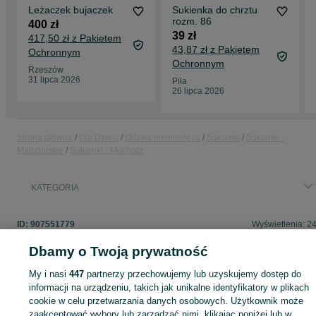
Leżaczek bujaczek
Sukienka do chrztu
rozm. 86
400 zł
39 zł
417,50 zł z Pakietem
43,87 zł z Pakietem
Ochronnym
Ochronnym
Rzeszów
31 lipca 2026
Piła
26 lipca 2026
Strona główna
Dla Dzieci
Odzież niemowlęca
Sukienki
Sukienki -
Małopolskie
Sukienki - Mucharz
KATEGORIA
ID:
907551779
Wyświetlenia: 2
Dbamy o Twoją prywatność
My i nasi
447
partnerzy przechowujemy lub uzyskujemy dostęp do
informacji na urządzeniu, takich jak unikalne identyfikatory w plikach
Zaloguj się lub załóż konto na OLX, aby skontaktować się z t
sprzedającym
cookie w celu przetwarzania danych osobowych. Użytkownik może
zaakceptować wybory lub zarządzać nimi, klikając poniżej lub w