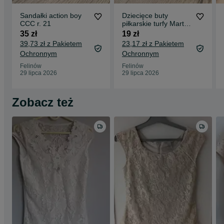
Sandałki action boy
Dziecięce buty
CCC r. 21
piłkarskie turfy Martes
27
35 zł
19 zł
39,73 zł z Pakietem
23,17 zł z Pakietem
Ochronnym
Ochronnym
Felinów
Felinów
29 lipca 2026
29 lipca 2026
Zobacz też