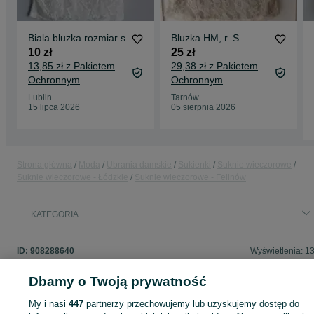
Biala bluzka rozmiar s
Bluzka HM, r. S .
10 zł
25 zł
13,85 zł z Pakietem
29,38 zł z Pakietem
Ochronnym
Ochronnym
Lublin
Tarnów
15 lipca 2026
05 sierpnia 2026
Strona główna
Moda
Ubrania damskie
Sukienki
Suknie wieczorowe
Suknie wieczorowe - Łódzkie
Suknie wieczorowe - Felinów
KATEGORIA
ID:
908288640
Wyświetlenia: 1
Dbamy o Twoją prywatność
My i nasi
447
partnerzy przechowujemy lub uzyskujemy dostęp do