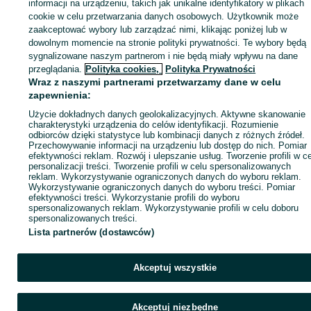
Zaloguj się lub załóż konto na OLX, aby skontaktować się z t
informacji na urządzeniu, takich jak unikalne identyfikatory w plikach
sprzedającym
cookie w celu przetwarzania danych osobowych. Użytkownik może
zaakceptować wybory lub zarządzać nimi, klikając poniżej lub w
dowolnym momencie na stronie polityki prywatności. Te wybory będą
sygnalizowane naszym partnerom i nie będą miały wpływu na dane
Zaloguj się / Załóż konto
przeglądania.
Polityka cookies,
Polityka Prywatności
Wraz z naszymi partnerami przetwarzamy dane w celu
Zadzwoń / SMS
Wyślij wiadomość
zapewnienia:
Użycie dokładnych danych geolokalizacyjnych. Aktywne skanowanie
charakterystyki urządzenia do celów identyfikacji. Rozumienie
odbiorców dzięki statystyce lub kombinacji danych z różnych źródeł.
Przechowywanie informacji na urządzeniu lub dostęp do nich. Pomiar
efektywności reklam. Rozwój i ulepszanie usług. Tworzenie profili w c
personalizacji treści. Tworzenie profili w celu spersonalizowanych
reklam. Wykorzystywanie ograniczonych danych do wyboru reklam.
Wykorzystywanie ograniczonych danych do wyboru treści. Pomiar
efektywności treści. Wykorzystanie profili do wyboru
spersonalizowanych reklam. Wykorzystywanie profili w celu doboru
spersonalizowanych treści.
Lista partnerów (dostawców)
Akceptuj wszystkie
Akceptuj niezbędne