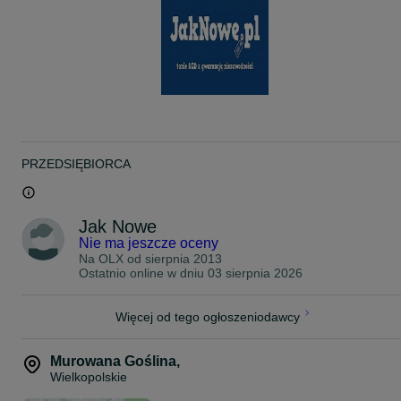
Pon. - Pt : 9 - 17
Sob.: 9 - 13
Oferujemy Państwu sprzęt najwyższej jakości renomowanych
producentów.
Wszystkie urządzenia są dokładnie sprawdzane i serwisowane
przez profesjonalistów dzięki czemu mamy pewność, że Nasze
sprzęty RTV AGD zawsze są w pełni sprawne , czyste i
przygotowane do dalszego użytkowania. Udzielamy gwarancji
rozruchowej , tak aby każdy klient , który kupuje u nas mógł czuć s
bezpiecznie.
PRZEDSIĘBIORCA
Towar, który mamy w ofercie może pochodzić z wyprzedaży
magazynowych , ekspozycji, być używany lub nowy, może nosić
drobne ślady transportowe.
Jak Nowe
Nie ma jeszcze oceny
Potrzebujesz więcej sprzętu RTV / AGD?
Na OLX od
sierpnia 2013
Sprawdź nasze pozostałe ogłoszenia
Ostatnio online w dniu 03 sierpnia 2026
Więcej od tego ogłoszeniodawcy
Murowana Goślina
,
Wielkopolskie