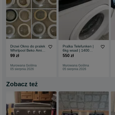
Drzwi Okno do pralek
Pralka Telefunken |
Whirlpool Beko Amica
6kg wsad | 1400
Samsung - BRAK DO
obrotów | Niemiecka |
99 zł
550 zł
BOSCH !
A+ | GWARANCJA
Murowana Goślina
Murowana Goślina
05 sierpnia 2026
05 sierpnia 2026
Zobacz też