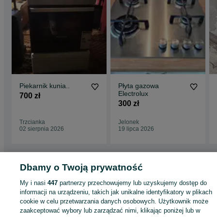
Piekarnik kunia..
Płyta gazowa
Electrolux
700 zł
300 zł
Trzcianka
Jelonek
02 sierpnia 2026
19 lipca 2026
Dbamy o Twoją prywatność
Strona główna
Elektronika
Sprzęt AGD
AGD do zabudowy
Piekarniki
Piekarniki - Wielkopolskie
Piekarniki - Murowana Goślina
My i nasi
447
partnerzy przechowujemy lub uzyskujemy dostęp do
informacji na urządzeniu, takich jak unikalne identyfikatory w plikach
cookie w celu przetwarzania danych osobowych. Użytkownik może
KATEGORIA
zaakceptować wybory lub zarządzać nimi, klikając poniżej lub w