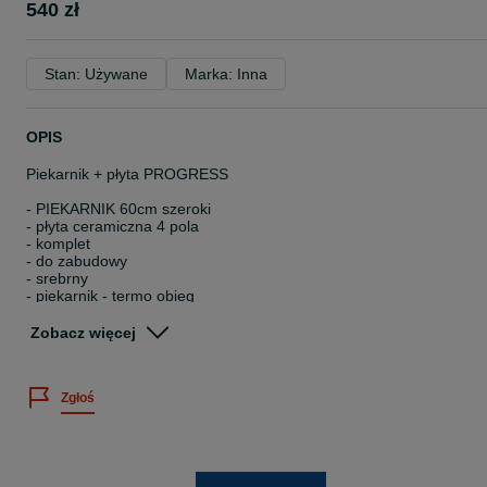
540 zł
Stan: Używane
Marka: Inna
OPIS
Piekarnik + płyta PROGRESS
- PIEKARNIK 60cm szeroki
- płyta ceramiczna 4 pola
- komplet
- do zabudowy
- srebrny
- piekarnik - termo obieg
Prezentowany model : Używany, 100% sprawny. Stan bardzo dobry
Zobacz więcej
cena : 540zł
Zgłoś
Gwarancja rozruchowa 3 miesiące !
Sklep Jak Nowe
ul. Poznańska 19
62-095 Murowana Goślina