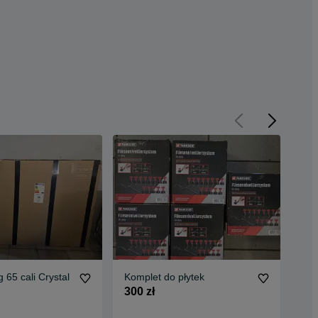
65 cali Crystal
Komplet do płytek
Uko
Edi
300 zł
1 6