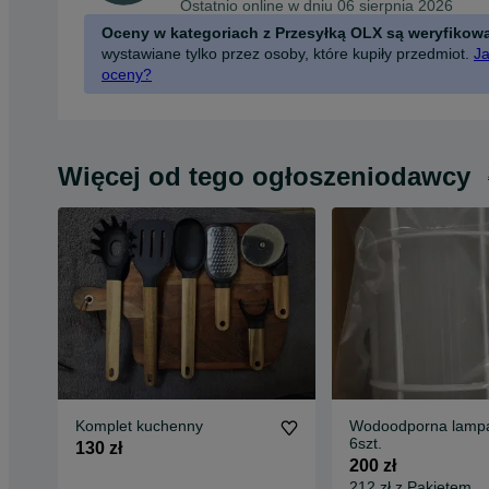
Ostatnio online w dniu 06 sierpnia 2026
Oceny w kategoriach z Przesyłką OLX są weryfikow
wystawiane tylko przez osoby, które kupiły przedmiot.
Ja
oceny?
Więcej od tego ogłoszeniodawcy
Komplet kuchenny
Wodoodporna lampa
6szt.
130 zł
200 zł
212 zł z Pakietem