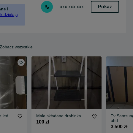
Pokaż
xxx xxx xxx
ane
i
k działają
Zobacz wszystkie
 led
Mała składana drabinka
Tv Samsung 
uhd
100 zł
3 500 zł