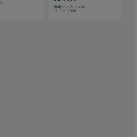
Piekarnik z Ekspresem
30
20 
Białystok, Antoniuk
31 lipca 2026