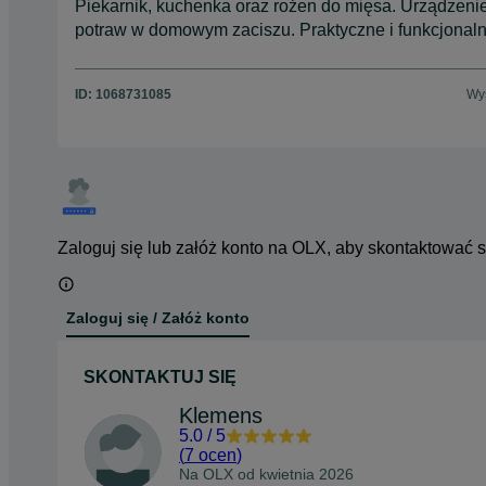
Piekarnik, kuchenka oraz rożen do mięsa. Urządzeni
potraw w domowym zaciszu. Praktyczne i funkcjonal
ID:
1068731085
Wyś
Zaloguj się lub załóż konto na OLX, aby skontaktować 
Zaloguj się / Załóż konto
SKONTAKTUJ SIĘ
Klemens
5.0
/
5
(
7 ocen
)
Na OLX od
kwietnia 2026