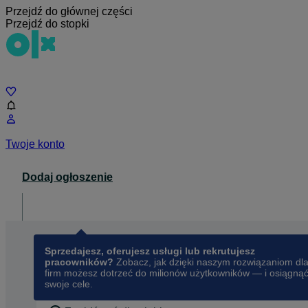
Przejdź do głównej części
Przejdź do stopki
Czat
Twoje konto
Dodaj ogłoszenie
Dla biznesu
opens in a new tab
Sprzedajesz, oferujesz usługi lub rekrutujesz
pracowników?
Zobacz, jak dzięki naszym rozwiązaniom dl
firm możesz dotrzeć do milionów użytkowników — i osiągną
swoje cele.