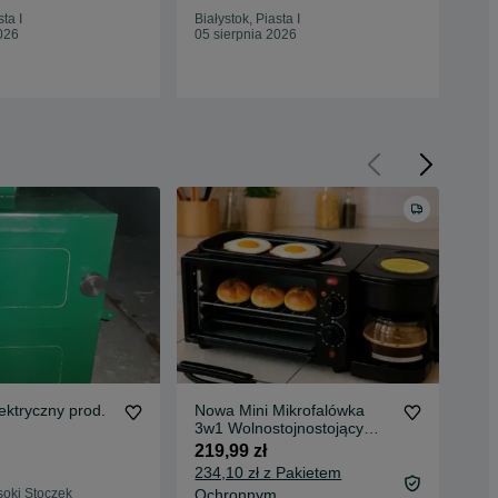
ta I
Białystok, Piasta I
Biał
026
05 sierpnia 2026
05 
lektryczny prod.
Nowa Mini Mikrofalówka
Min
3w1 Wolnostojnostojący
35
Ekspress do Kawy Grill
219,99 zł
120
Opiekacz Wielofunkcyjny
234,10 zł z Pakietem
Zaparzacz do Kawy
soki Stoczek
Ochronnym
Bia