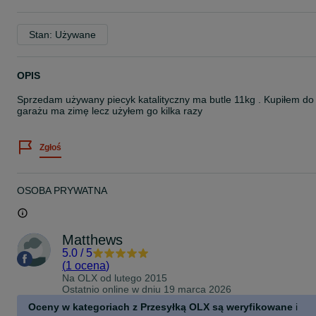
Stan: Używane
OPIS
Sprzedam używany piecyk katalityczny ma butle 11kg . Kupiłem do
garażu ma zimę lecz użyłem go kilka razy
Zgłoś
OSOBA PRYWATNA
Matthews
5.0
/
5
(
1 ocena
)
Na OLX od
lutego 2015
Ostatnio online w dniu 19 marca 2026
Oceny w kategoriach z Przesyłką OLX są weryfikowane
i