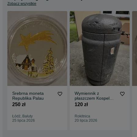
Zobacz wszystkie
Srebrna moneta
Wymiennik z
Republika Palau
płaszczem Kospel
WP-100
250 zł
120 zł
Łódź, Bałuty
Rokitnica
25 lipca 2026
20 lipca 2026