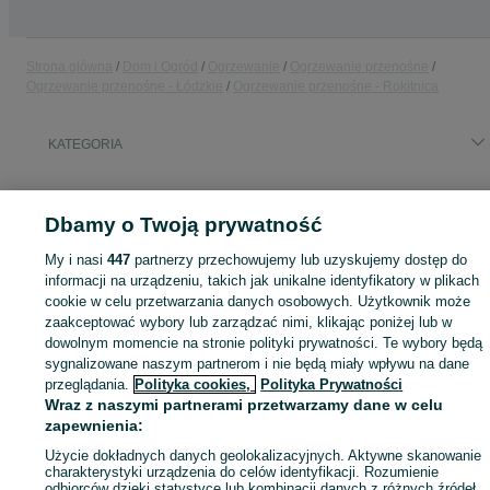
Strona główna
Dom i Ogród
Ogrzewanie
Ogrzewanie przenośne
Ogrzewanie przenośne - Łódzkie
Ogrzewanie przenośne - Rokitnica
KATEGORIA
ID:
1074737369
Wyświetlenia: 
Dbamy o Twoją prywatność
My i nasi
447
partnerzy przechowujemy lub uzyskujemy dostęp do
informacji na urządzeniu, takich jak unikalne identyfikatory w plikach
Zaloguj się lub załóż konto na OLX, aby skontaktować się z t
cookie w celu przetwarzania danych osobowych. Użytkownik może
sprzedającym
zaakceptować wybory lub zarządzać nimi, klikając poniżej lub w
dowolnym momencie na stronie polityki prywatności. Te wybory będą
sygnalizowane naszym partnerom i nie będą miały wpływu na dane
przeglądania.
Polityka cookies,
Polityka Prywatności
Zaloguj się / Załóż konto
Wraz z naszymi partnerami przetwarzamy dane w celu
zapewnienia:
Zadzwoń / SMS
Wyślij wiadomość
Użycie dokładnych danych geolokalizacyjnych. Aktywne skanowanie
charakterystyki urządzenia do celów identyfikacji. Rozumienie
odbiorców dzięki statystyce lub kombinacji danych z różnych źródeł.