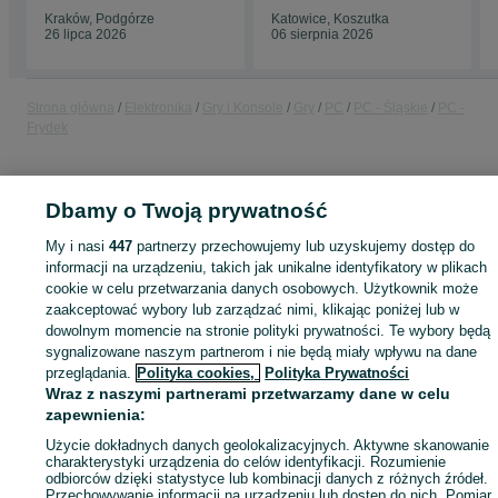
Kraków, Podgórze
Katowice, Koszutka
26 lipca 2026
06 sierpnia 2026
Strona główna
Elektronika
Gry i Konsole
Gry
PC
PC - Śląskie
PC -
Frydek
KATEGORIA
Dbamy o Twoją prywatność
ID:
1078406313
Wyświetlenia:
My i nasi
447
partnerzy przechowujemy lub uzyskujemy dostęp do
informacji na urządzeniu, takich jak unikalne identyfikatory w plikach
cookie w celu przetwarzania danych osobowych. Użytkownik może
zaakceptować wybory lub zarządzać nimi, klikając poniżej lub w
dowolnym momencie na stronie polityki prywatności. Te wybory będą
Zaloguj się lub załóż konto na OLX, aby skontaktować się z t
sygnalizowane naszym partnerom i nie będą miały wpływu na dane
sprzedającym
przeglądania.
Polityka cookies,
Polityka Prywatności
Wraz z naszymi partnerami przetwarzamy dane w celu
zapewnienia:
Zaloguj się / Załóż konto
Użycie dokładnych danych geolokalizacyjnych. Aktywne skanowanie
charakterystyki urządzenia do celów identyfikacji. Rozumienie
odbiorców dzięki statystyce lub kombinacji danych z różnych źródeł.
Przechowywanie informacji na urządzeniu lub dostęp do nich. Pomiar
Kup