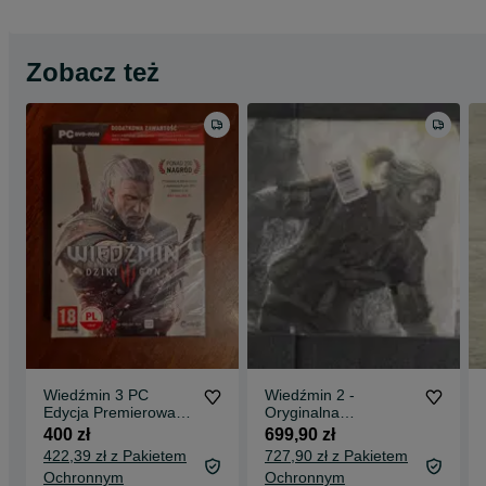
Zobacz też
Wiedźmin 3 PC
Wiedźmin 2 -
Edycja Premierowa
Oryginalna
FOLIA
Kolekcjonerska
400 zł
699,90 zł
Koszulka z Preordera
422,39 zł z Pakietem
727,90 zł z Pakietem
2011 (XL)
Ochronnym
Ochronnym