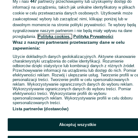
My i nasi
447
partnerzy przechowujemy lub uzyskujemy dostęp do
informacji na urządzeniu, takich jak unikalne identyfikatory w plikach
Strona główna
Budowa i Remont
Materiały sypkie
Piasek
Piasek -
cookie w celu przetwarzania danych osobowych. Użytkownik może
Pomorskie
Piasek - Grabiny-Zameczek
zaakceptować wybory lub zarządzać nimi, klikając poniżej lub w
dowolnym momencie na stronie polityki prywatności. Te wybory będą
KATEGORIA
sygnalizowane naszym partnerom i nie będą miały wpływu na dane
przeglądania.
Polityka cookies,
Polityka Prywatności
Wraz z naszymi partnerami przetwarzamy dane w celu
ID:
967137449
Wyświetlenia: 5
zapewnienia:
Użycie dokładnych danych geolokalizacyjnych. Aktywne skanowanie
charakterystyki urządzenia do celów identyfikacji. Rozumienie
Zadzwoń / SMS
Wyślij wiadomość
odbiorców dzięki statystyce lub kombinacji danych z różnych źródeł.
Przechowywanie informacji na urządzeniu lub dostęp do nich. Pomiar
efektywności reklam. Rozwój i ulepszanie usług. Tworzenie profili w c
personalizacji treści. Tworzenie profili w celu spersonalizowanych
reklam. Wykorzystywanie ograniczonych danych do wyboru reklam.
Wykorzystywanie ograniczonych danych do wyboru treści. Pomiar
efektywności treści. Wykorzystanie profili do wyboru
spersonalizowanych reklam. Wykorzystywanie profili w celu doboru
spersonalizowanych treści.
Lista partnerów (dostawców)
Akceptuj wszystkie