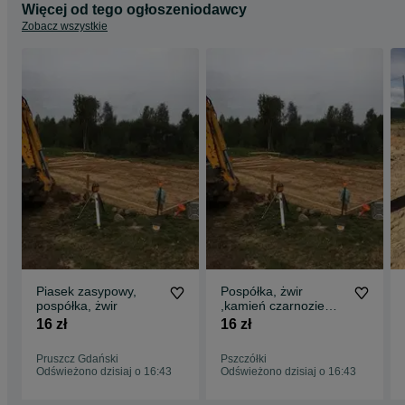
Więcej od tego ogłoszeniodawcy
Zobacz wszystkie
Piasek zasypowy,
Pospółka, żwir
pospółka, żwir
,kamień czarnoziem
wykopy
16 zł
16 zł
Pruszcz Gdański
Pszczółki
Odświeżono dzisiaj o 16:43
Odświeżono dzisiaj o 16:43