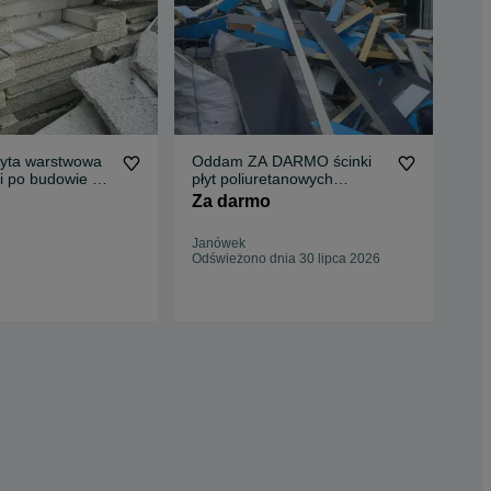
lyta warstwowa
Oddam ZA DARMO ścinki
odd
i po budowie za
płyt poliuretanowych
pia
100mm 40mm CAŁOŚĆ jak
1m
Za darmo
Za
na zdjęciu, pozostałości po
montażu, płyta obornicka
Janówek
Obo
PIR, płyta warstwowa
Odświeżono dnia 30 lipca 2026
11 