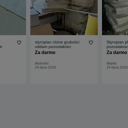
styropian różne grubości
Styropian p
r.
oddam pozostałości
pozostalosc
darmo
Za darmo
Za darmo
Wołomin
Warka
24 lipca 2026
24 lipca 2026