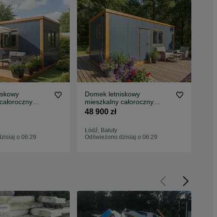
iskowy
Domek letniskowy
Do
całoroczny
mieszkalny całoroczny
cał
x3mm, 21m2
mobilny 21m2
m2 
48 900 zł
99 
 pod klucz
WY
Łódź, Bałuty
Lub
isiaj o 06:29
Odświeżono dzisiaj o 06:29
Odś