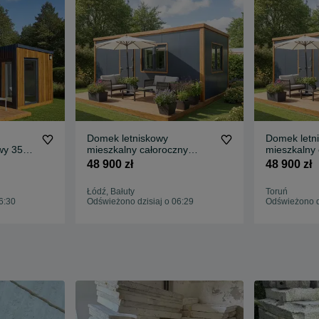
Domek letniskowy
Domek letn
wy 35
mieszkalny całoroczny
mieszkalny 
mobilny 7x3mm, 21m2
mobilny 7
48 900 zł
48 900 zł
LUCZ
wyposażony pod klucz
wyposażony
Łódź, Bałuty
Toruń
6:30
Odświeżono dzisiaj o 06:29
Odświeżono dz