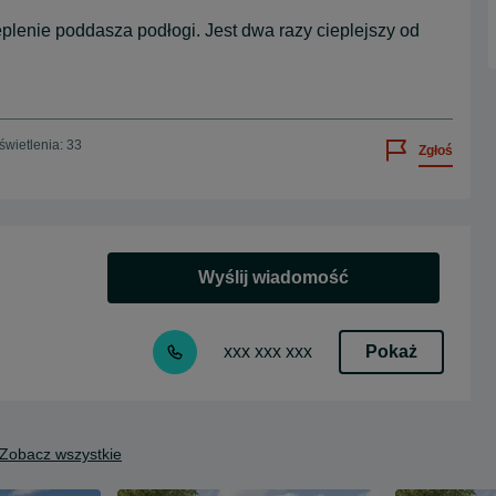
lenie poddasza podłogi. Jest dwa razy cieplejszy od
wietlenia: 33
Zgłoś
Wyślij wiadomość
Pokaż
xxx xxx xxx
Zobacz wszystkie