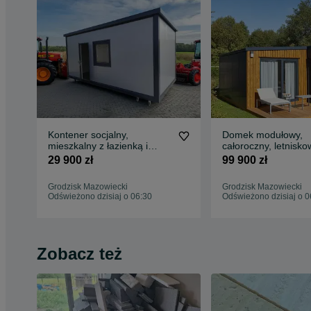
Kontener socjalny,
Domek modułowy,
mieszkalny z łazienką i
całoroczny, letnisko
kuchnią całoroczny 4 os.
m2 na zgłoszenie
29 900 zł
99 900 zł
Wyposażony pod K
Grodzisk Mazowiecki
Grodzisk Mazowiecki
Odświeżono dzisiaj o 06:30
Odświeżono dzisiaj o 0
Zobacz też