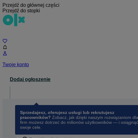
Przejdź do głównej części
Przejdź do stopki
Czat
Twoje konto
Dodaj ogłoszenie
Dla biznesu
opens in a new tab
Sprzedajesz, oferujesz usługi lub rekrutujesz
pracowników?
Zobacz, jak dzięki naszym rozwiązaniom dl
firm możesz dotrzeć do milionów użytkowników — i osiągną
swoje cele.