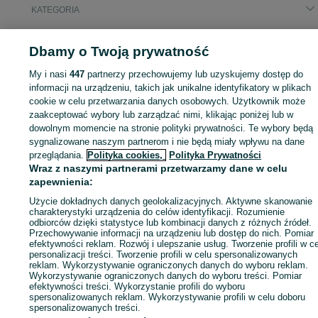
KATEGORIA
ID:
959056119
Wyświetlenia: 1
Dbamy o Twoją prywatność
My i nasi
447
partnerzy przechowujemy lub uzyskujemy dostęp do
informacji na urządzeniu, takich jak unikalne identyfikatory w plikach
cookie w celu przetwarzania danych osobowych. Użytkownik może
Zaloguj się lub załóż konto na OLX, aby skontaktować się z t
zaakceptować wybory lub zarządzać nimi, klikając poniżej lub w
sprzedającym
dowolnym momencie na stronie polityki prywatności. Te wybory będą
sygnalizowane naszym partnerom i nie będą miały wpływu na dane
przeglądania.
Polityka cookies,
Polityka Prywatności
Wraz z naszymi partnerami przetwarzamy dane w celu
Zaloguj się / Załóż konto
zapewnienia:
Użycie dokładnych danych geolokalizacyjnych. Aktywne skanowanie
Zadzwoń / SMS
Wyślij wiadomość
charakterystyki urządzenia do celów identyfikacji. Rozumienie
odbiorców dzięki statystyce lub kombinacji danych z różnych źródeł.
Przechowywanie informacji na urządzeniu lub dostęp do nich. Pomiar
efektywności reklam. Rozwój i ulepszanie usług. Tworzenie profili w c
personalizacji treści. Tworzenie profili w celu spersonalizowanych
reklam. Wykorzystywanie ograniczonych danych do wyboru reklam.
Wykorzystywanie ograniczonych danych do wyboru treści. Pomiar
efektywności treści. Wykorzystanie profili do wyboru
spersonalizowanych reklam. Wykorzystywanie profili w celu doboru
spersonalizowanych treści.