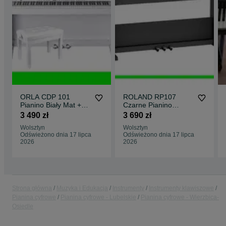
ORLA CDP 101
ROLAND RP107
Pianino Biały Mat +
Czarne Pianino
ŁAWKA + Słuchawki |
domowe 3 LATA
3 490 zł
3 690 zł
ZESTAW
GWARANCJI
Wolsztyn
Wolsztyn
Odświeżono dnia 17 lipca
Odświeżono dnia 17 lipca
2026
2026
Strona główna
Muzyka i Edukacja
Instrumenty
Instrumenty klawiszowe
Pianina cyfrowe
Pianina cyfrowe - Lubelskie
Pianina cyfrowe - Wierzbica-
Osiedle