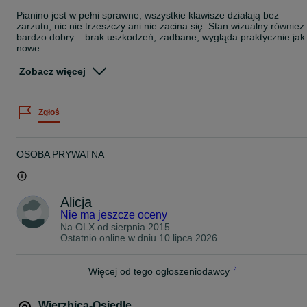
Pianino jest w pełni sprawne, wszystkie klawisze działają bez
zarzutu, nic nie trzeszczy ani nie zacina się. Stan wizualny również
bardzo dobry – brak uszkodzeń, zadbane, wygląda praktycznie jak
nowe.
Model posiada bardzo przyjemną, ważoną klawiaturę (Ivory Feel),
Zobacz więcej
która dobrze odwzorowuje grę na tradycyjnym pianinie. Świetnie
nadaje się zarówno dla osoby uczącej się, jak i do bardziej
zaawansowanej gry.
Zgłoś
Kupione jako nowe za około 12 500 zł.
Sprzedaję, ponieważ nie jest już używane.
OSOBA PRYWATNA
Odbiór osobisty – okolice Chełma. W razie potrzeby możliwa pomo
w załadunku.
Alicja
Zapraszam do kontaktu i obejrzenia na miejscu.
Istnieje możliwość zorganizowania transportu do kupującego (do o
Nie ma jeszcze oceny
100 km). Koszt ustalany indywidualnie w zależności od odległości.
Na OLX od
sierpnia 2015
Ostatnio online w dniu 10 lipca 2026
Więcej od tego ogłoszeniodawcy
Wierzbica-Osiedle
,