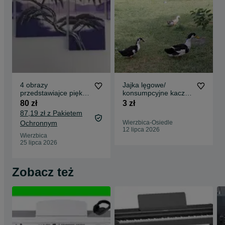
4 obrazy
Jajka lęgowe/
przedstawiajce piękny
konsumpcyjne kaczki
widok
staropolskiej
80 zł
3 zł
87,19 zł z Pakietem
Ochronnym
Wierzbica-Osiedle
12 lipca 2026
Wierzbica
25 lipca 2026
Zobacz też