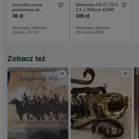
Szczotka nowa
Elektroda OK 67.70 fi
parkietowa do
2,5 x 300mm ESAB,
odkurzacza średnica
E309LMo-17, 35
30 zł
100 zł
wewnętrzna 35 mm
sztuk
Warszawa, Wilanów
Warszawa, Wilanów
Dzisiaj o 21:43
05 sierpnia 2026
Zobacz też