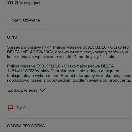
70 zł
do negocjacji
Stan: Używane
OPIS
Sprzedam oprawy IP 44 Philips Massive 59919/31/10 - Oczko led
DELTA 1xE14/12W/230V, oprawa wraz z dedykowaną żarówką w
kolorze białym wpuszczana w sufit. Cena dotyczy 1 sztuki. .
Philips Massive 59919/31/10 - Oczko halogenowe DELTA
1xE14/12W/230V biały Charakteryzuje się ładnym designem I
funkcjonalnym wykonaniem. Produkt oferujemy w znakomitej cenie
i dodatkowo razem z odpowiednim źródłem światła od producenta.
Oświetlenie wykonana jest w oprawie biały. Otrzymasz w ten spos
ciekawy dodatek do domu.
Zobacz więcej
Dane techniczne:
Parametry
Zgłoś
Producent
Philips Massive
Materiał
metal; szkło
OSOBA PRYWATNA
Kolor