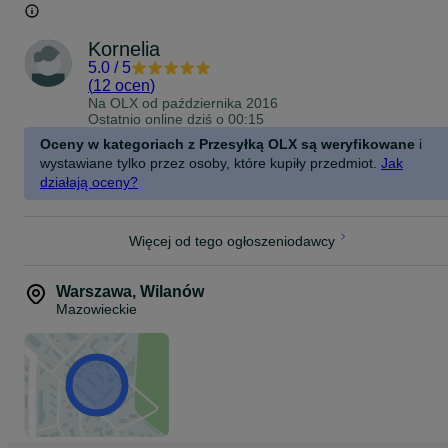
biały
Gniazdo
E14
Kornelia
Liczba żarówek
1
5.0
/
5
Żarówka w komplecie Tak (energoosczędne)
(
12 ocen
)
Moc wejściowa źródła
Na OLX od
października 2016
12 W
Ostatnio online dziś o 00:15
Maksymalna moc wejściowa źródła
12 W
Oceny w kategoriach z Przesyłką OLX są weryfikowane
i
Maksymalna moc wejściowa światła 12 W
wystawiane tylko przez osoby, które kupiły przedmiot.
Jak
Średnica 108 mm
działają oceny?
Otwór montażowy 95 mm
Głębokość osadzenia 133 mm
Waga
1,07 kg
Więcej od tego ogłoszeniodawcy
Stopień ochrony (IP)
IP44
Napięcie 230 V
Warszawa
,
Wilanów
Klasa energetyczna A
Mazowieckie