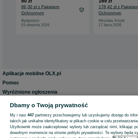
80 zł
169 zł
86,30 zł z Pakietem
178,42 zł z Pakiete
Ochronnym
Ochronnym
Bydgoszcz
Wrocław, Krzyki
03 sierpnia 2026
17 lipca 2026
Aplikacje mobilne OLX.pl
Pomoc
Wyróżnione ogłoszenia
Oferta dla firm
Dbamy o Twoją prywatność
Blog
My i nasi
447
partnerzy przechowujemy lub uzyskujemy dostęp do infor
Regulamin
takich jak unikalne identyfikatory w plikach cookie w celu przetwarzan
Użytkownik może zaakceptować wybory lub zarządzać nimi, klikając po
Polityka prywatności
dowolnym momencie na stronie polityki prywatności. Te wybory będą 