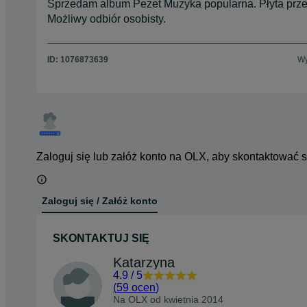
Sprzedam album Pezet Muzyka popularna. Płyta prz
Możliwy odbiór osobisty.
ID:
1076873639
Wy
Zaloguj się lub załóż konto na OLX, aby skontaktować 
Zaloguj się / Załóż konto
SKONTAKTUJ SIĘ
Katarzyna
4.9
/
5
(
59 ocen
)
Na OLX od
kwietnia 2014