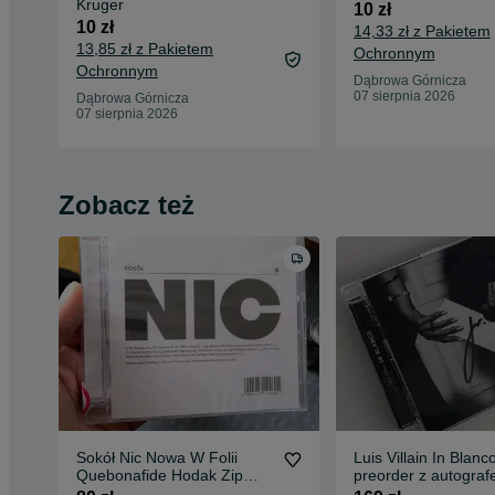
Kruger
10 zł
10 zł
14,33 zł z Pakietem
13,85 zł z Pakietem
Ochronnym
Ochronnym
Dąbrowa Górnicza
07 sierpnia 2026
Dąbrowa Górnicza
07 sierpnia 2026
Zobacz też
Sokół Nic Nowa W Folii
Luis Villain In Blanc
Quebonafide Hodak Zip
preorder z autogra
Skład Szpaku Pezet