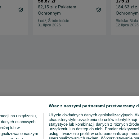
56,67 zł
175 zł
m
62,15 zł z Pakietem
184,63 zł z
Ochronnym
Ochronnym
Łódź, Śródmieście
Bielsko-Biała
31 lipca 2026
12 lipca 2026
Wraz z naszymi partnerami przetwarzamy d
Użycie dokładnych danych geolokalizacyjnych. A
macji na urządzeniu,
charakterystyki urządzenia do celów identyfikacji
ia danych osobowych.
statystyce lub kombinacji danych z różnych źróde
niżej lub w
urządzeniu lub dostęp do nich. Pomiar efektywnoś
sygnalizowane naszym
usług. Tworzenie profili w celu personalizacji treści
spersonalizowanych reklam. Wykorzystywanie og