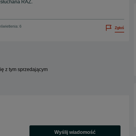
esłuchana RAZ.
świetlenia: 6
Zgłoś
się z tym sprzedającym
Wyślij wiadomość