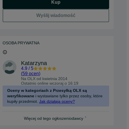
Kup
Wyślij wiadomość
OSOBA PRYWATNA
Katarzyna
4.9
/
5
(
59 ocen
)
Na OLX od
kwietnia 2014
Ostatnio online wczoraj o 16:19
Oceny w kategoriach z Przesyłką OLX są
weryfikowane
i wystawiane tylko przez osoby, które
kupiły przedmiot.
Jak działają oceny?
Więcej od tego ogłoszeniodawcy