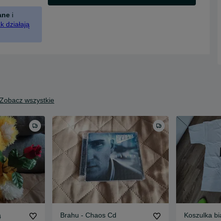
ane
i
k działają
Zobacz wszystkie
ą
Brahu - Chaos Cd
Koszulka bi