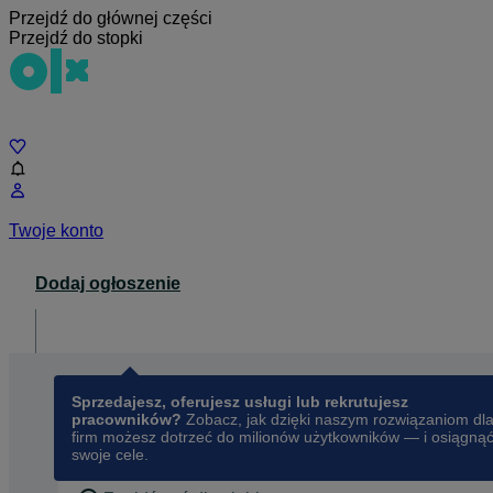
Przejdź do głównej części
Przejdź do stopki
Czat
Twoje konto
Dodaj ogłoszenie
Dla biznesu
opens in a new tab
Sprzedajesz, oferujesz usługi lub rekrutujesz
pracowników?
Zobacz, jak dzięki naszym rozwiązaniom dl
firm możesz dotrzeć do milionów użytkowników — i osiągną
swoje cele.