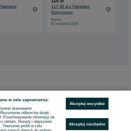
110 zł
1 9
 Pakietem
117,35 zł z Pakietem
2 0
Ochronnym
Oc
Kielce
Cho
02 sierpnia 2026
12 
ane w celu zapewnienia:
Akceptuj wszystkie
ktywne skanowanie
. Rozumienie odbiorców dzięki
ł. Przechowywanie informacji na
ci reklam. Rozwój i ulepszanie
Akceptuj niezbędne
. Tworzenie profili w celu
raniczonych danych do wyboru